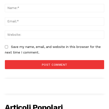
Comment:
Na
Ema
Web
Menu
Save my name, email, and website in this browser for the
AREEINTERNE
next time I comment.
Canale TV 70/80/90
CONTENUTI
ECONOMIA
Esclusive
SPORT
Articoli Popolari