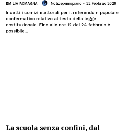
Notizieprimopiano
-
22 Febbraio 2026
EMILIA ROMAGNA
Indetti i comizi elettorali per il referendum popolare
confermativo relativo al testo della legge
costituzionale. Fino alle ore 12 del 24 febbraio è
possibile...
Menu
AREEINTERNE
Canale TV 70/80/90
La scuola senza confini, dal
CONTENUTI