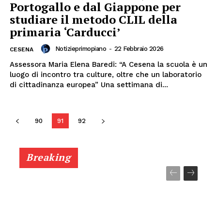
Portogallo e dal Giappone per
ECONOMIA
studiare il metodo CLIL della
primaria ‘Carducci’
Esclusive
SPORT
Notizieprimopiano
-
22 Febbraio 2026
CESENA
Assessora Maria Elena Baredi: “A Cesena la scuola è un
luogo di incontro tra culture, oltre che un laboratorio
di cittadinanza europea” Una settimana di...
90
91
92
Breaking