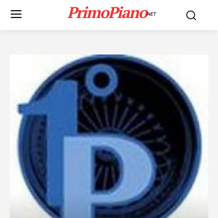
PrimoPiano
NET