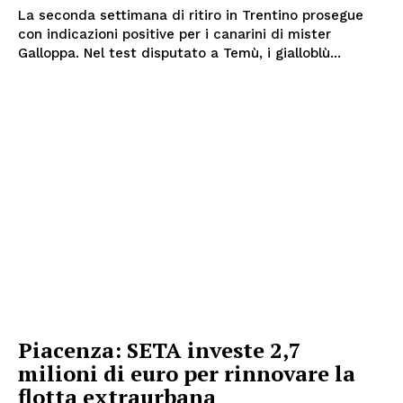
La seconda settimana di ritiro in Trentino prosegue
con indicazioni positive per i canarini di mister
Galloppa. Nel test disputato a Temù, i gialloblù...
Menu
AREEINTERNE
Canale TV 70/80/90
Piacenza: SETA investe 2,7
CONTENUTI
milioni di euro per rinnovare la
ECONOMIA
flotta extraurbana