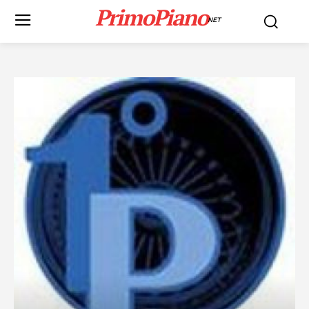
PrimoPiano
NET