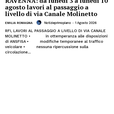
RAVENNA: da lunedì 3 a lunedì 10
agosto lavori al passaggio a
livello di via Canale Molinetto
Notizieprimopiano
-
1 Agosto 2026
EMILIA ROMAGNA
Menu
RFI, LAVORI AL PASSAGGIO A LIVELLO DI VIA CANALE
MOLINETTO • in ottemperanza alle disposizioni
di ANSFISA • modifiche temporanee al traffico
AREEINTERNE
veicolare • nessuna ripercussione sulla
Canale TV 70/80/90
circolazione...
CONTENUTI
ECONOMIA
Esclusive
SPORT