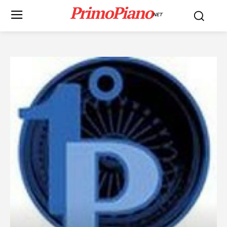
PrimoPiano
NET