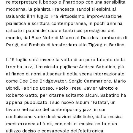
reinterpretare il bebop e l’hardbop con una sensibilità
moderna, la pianista Francesca Tandoi si esibirà al
Baluardo il 14 luglio. Fra virtuosismo, improvvisazione
pianistica e scrittura contemporanea, in pochi anni ha
calcato i palchi dei club e teatri più prestigiosi del
mondo, dal Blue Note di Milano al Duc des Lombards di
Parigi, dal Bimhuis di Amsterdam allo Zigzag di Berlino.
Il 15 luglio sarà invece la volta di un puro talento della
tromba jazz, il musicista pugliese Andrea Sabatino, già
al fianco di nomi altisonanti della scena internazionale
come Dee Dee Bridgewater, Sergio Cammariere, Mario
Biondi, Fabrizio Bosso, Paolo Fresu, Javier Girotto e
Roberto Gatto, per citarne soltanto alcuni. Sabatino ha
appena pubblicato il suo nuovo album “Fatata”, un
lavoro nel solco del contemporary jazz, in cui
confluiscono varie declinazioni stilistiche, dalla musica
mediterranea al funk, con echi di musica colta e un
utilizzo deciso e consapevole dell’elettronica.