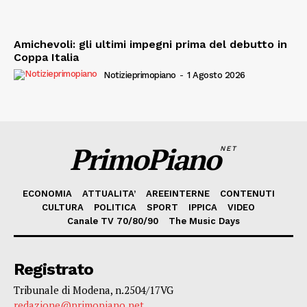
Amichevoli: gli ultimi impegni prima del debutto in
Coppa Italia
Notizieprimopiano
-
1 Agosto 2026
PrimoPiano
NET
ECONOMIA
ATTUALITA’
AREEINTERNE
CONTENUTI
CULTURA
POLITICA
SPORT
IPPICA
VIDEO
Canale TV 70/80/90
The Music Days
Registrato
Tribunale di Modena, n.2504/17VG
redazione@primopiano.net