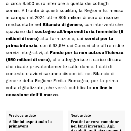
di circa 9.500 euro inferiore a quella dei colleghi
Condividi
uomini. A fronte di questi squilibri, la Regione ha messo
in campo nel 2024 oltre 805 milioni di euro di risorse
rendicontate nel
Bilancio di genere
, con interventi che
spaziano dal
sostegno all’imprenditoria femminile (9
milioni di euro)
alla formazione, dai
servizi per la
prima infanzia
, con il 93,6% dei Comuni che offre nidi e
Menu
servizi integrativi, al
Fondo per la non autosufficienza
(550 milioni di euro)
, che alleggerisce il carico di cura
AREEINTERNE
che ricade prevalentemente sulle donne. I dati di
contesto e azioni saranno disponibili nel Bilancio di
Canale TV 70/80/90
genere della Regione Emilia-Romagna, per la prima
CONTENUTI
volta digitalizzato, che verrà pubblicato
on line in
ECONOMIA
occasione dell’8 marzo
.
Esclusive
SPORT
Previous article
Next article
A Rimini aspettando la
Frattini ancora campione
primavera
nei lanci invernali. Agli
Assoluti tanti piazzamenti