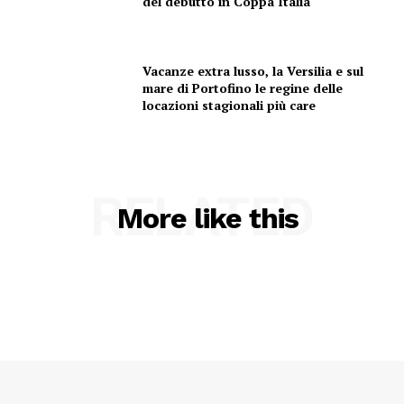
del debutto in Coppa Italia
Vacanze extra lusso, la Versilia e sul
mare di Portofino le regine delle
locazioni stagionali più care
RELATED
More like this