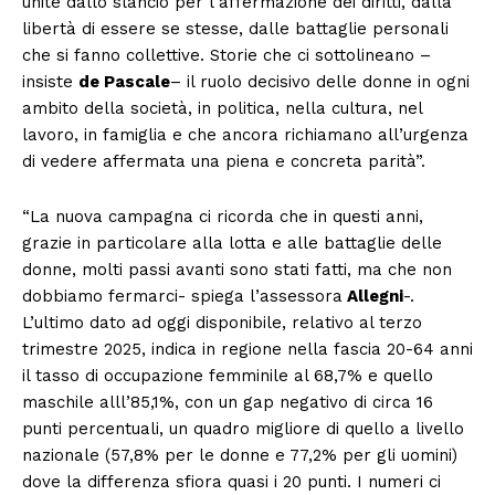
unite dallo slancio per l’affermazione dei diritti, dalla
libertà di essere se stesse, dalle battaglie personali
che si fanno collettive. Storie che ci sottolineano –
insiste
de Pascale
– il ruolo decisivo delle donne in ogni
ambito della società, in politica, nella cultura, nel
lavoro, in famiglia e che ancora richiamano all’urgenza
di vedere affermata una piena e concreta parità”.
“La nuova campagna ci ricorda che in questi anni,
grazie in particolare alla lotta e alle battaglie delle
donne, molti passi avanti sono stati fatti, ma che non
dobbiamo fermarci- spiega l’assessora
Allegni
-.
L’ultimo dato ad oggi disponibile, relativo al terzo
trimestre 2025, indica in regione nella fascia 20-64 anni
il tasso di occupazione femminile al 68,7% e quello
maschile alll’85,1%, con un gap negativo di circa 16
punti percentuali, un quadro migliore di quello a livello
nazionale (57,8% per le donne e 77,2% per gli uomini)
dove la differenza sfiora quasi i 20 punti. I numeri ci