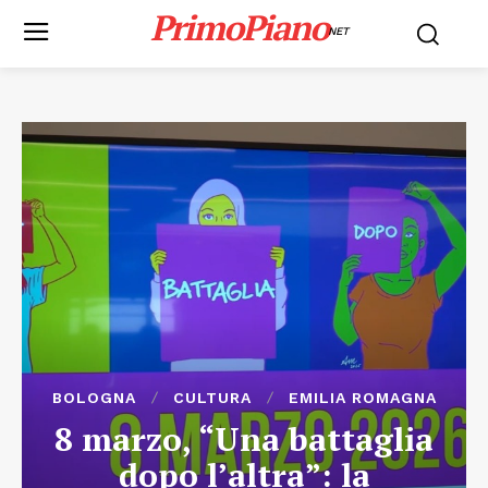
PrimoPiano
NET
BOLOGNA
CULTURA
EMILIA ROMAGNA
8 marzo, “Una battaglia
dopo l’altra”: la