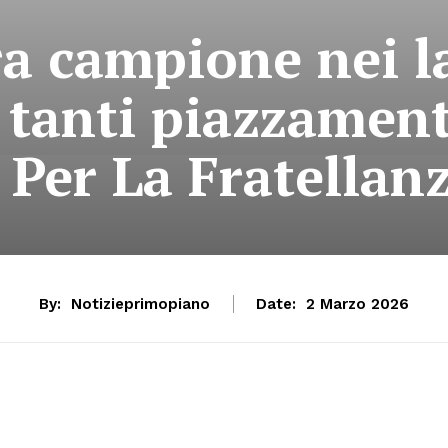
ra campione nei la
 tanti piazzament
 Per La Fratellan
By:
Notizieprimopiano
Date:
2 Marzo 2026