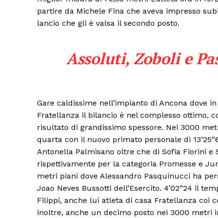
partire da Michele Fina che aveva impresso subit
lancio che gli è valsa il secondo posto.
Assoluti, Zoboli e Pa
Gare caldissime nell’impianto di Ancona dove in pa
Fratellanza il bilancio è nel complesso ottimo, 
risultato di grandissimo spessore. Nei 3000 met
quarta con il nuovo primato personale di 13’25”
Condividi
Antonella Palmisano oltre che di Sofia Fiorini e 
rispettivamente per la categoria Promesse e Juni
metri piani dove Alessandro Pasquinucci ha perso 
Joao Neves Bussotti dell’Esercito. 4’02”24 il tem
Filippi, anche lui atleta di casa Fratellanza coi 
inoltre, anche un decimo posto nei 3000 metri i