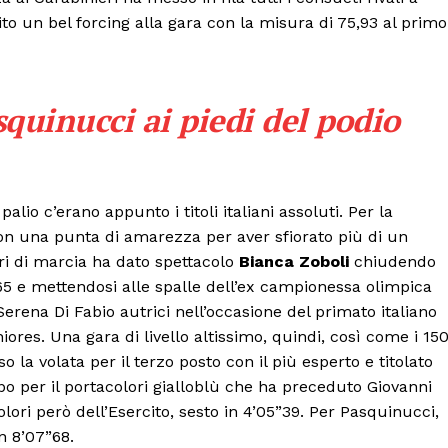
o un bel forcing alla gara con la misura di 75,93 al primo
squinucci ai piedi del podio
lio c’erano appunto i titoli italiani assoluti. Per la
con una punta di amarezza per aver sfiorato più di un
ri di marcia ha dato spettacolo
Bianca Zoboli
chiudendo
65 e mettendosi alle spalle dell’ex campionessa olimpica
Serena Di Fabio autrici nell’occasione del primato italiano
ores. Una gara di livello altissimo, quindi, così come i 15
la volata per il terzo posto con il più esperto e titolato
Menu
po per il portacolori gialloblù che ha preceduto Giovanni
colori però dell’Esercito, sesto in 4’05”39. Per Pasquinucci,
AREEINTERNE
n 8’07”68.