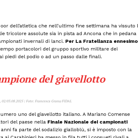
oor dell’atletica che nell’ultimo fine settimana ha vissuto 
ie tricolore assolute sia in pista ad Ancona che in pedana
pionati invernali di lanci.
Per La Fratellanza ennesimo
empo portacolori del gruppo sportivo militare dei
ai piedi del podio o ad un passo dalle finali.
ampione del giavellotto
to, 02/03.08.2025 | Foto: Francesca Grana/FIDAL
numero uno del giavellotto italiano. A Mariano Comense
atori del paese nella
Finale Nazionale dei campionati
anni fa parte del sodalizio gialloblù, si è imposto con la
a ai Carabinieri ha messo in fila tutti i consueti rivali a