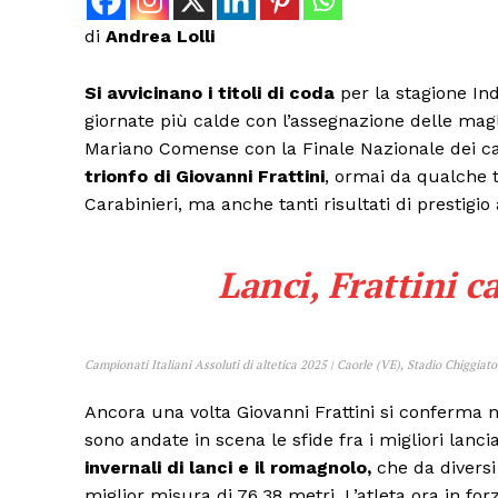
di
Andrea Lolli
Si avvicinano i titoli di coda
per la stagione Ind
giornate più calde con l’assegnazione delle magl
Mariano Comense con la Finale Nazionale dei cam
trionfo di Giovanni Frattini
, ormai da qualche t
Carabinieri, ma anche tanti risultati di prestigio 
Lanci, Frattini c
Campionati Italiani Assoluti di altetica 2025 | Caorle (VE), Stadio Chiggia
Ancora una volta Giovanni Frattini si conferma 
sono andate in scena le sfide fra i migliori lanci
invernali di lanci e il romagnolo,
che da diversi 
miglior misura di 76,38 metri. L’atleta ora in forz