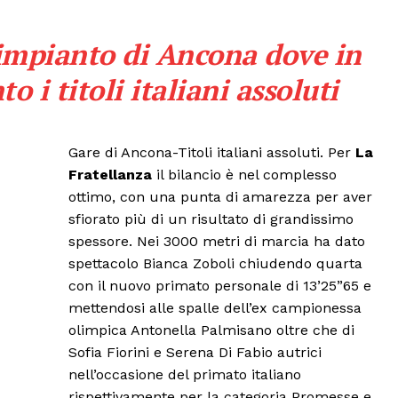
Canale TV 70/80/90
CONTENUTI
’impianto di Ancona dove in
ECONOMIA
o i titoli italiani assoluti
Esclusive
SPORT
Gare di Ancona-Titoli italiani assoluti. Per
La
Fratellanza
il bilancio è nel complesso
ottimo, con una punta di amarezza per aver
sfiorato più di un risultato di grandissimo
spessore. Nei 3000 metri di marcia ha dato
spettacolo Bianca Zoboli chiudendo quarta
con il nuovo primato personale di 13’25”65 e
mettendosi alle spalle dell’ex campionessa
olimpica Antonella Palmisano oltre che di
Sofia Fiorini e Serena Di Fabio autrici
nell’occasione del primato italiano
rispettivamente per la categoria Promesse e