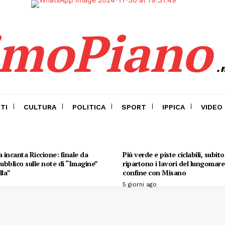
imoPiano
.
TI
CULTURA
POLITICA
SPORT
IPPICA
VIDEO
 incanta Riccione: finale da
Più verde e piste ciclabili, subit
 pubblico sulle note di “Imagine”
ripartono i lavori del lungomare 
lla”
confine con Misano
5 giorni ago