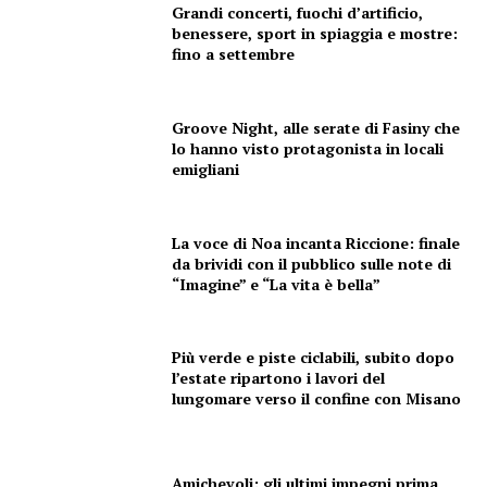
Grandi concerti, fuochi d’artificio,
benessere, sport in spiaggia e mostre:
fino a settembre
Groove Night, alle serate di Fasiny che
Menu
lo hanno visto protagonista in locali
emigliani
AREEINTERNE
Canale TV 70/80/90
La voce di Noa incanta Riccione: finale
CONTENUTI
da brividi con il pubblico sulle note di
“Imagine” e “La vita è bella”
ECONOMIA
Esclusive
SPORT
Più verde e piste ciclabili, subito dopo
l’estate ripartono i lavori del
lungomare verso il confine con Misano
Amichevoli: gli ultimi impegni prima