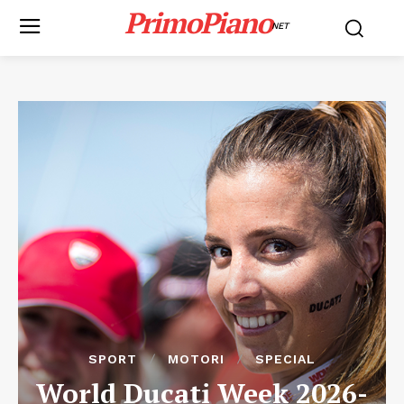
PrimoPiano
NET
SPORT
MOTORI
SPECIAL
World Ducati Week 2026-