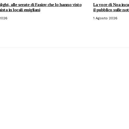
ght, alle serate di Fasiny che lo hanno visto
La voce di Noa inca
sta in locali emigliani
il pubblico sulle no
 2026
1 Agosto 2026