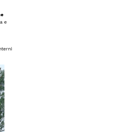
me
ca e
nterni