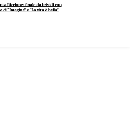
nta Riccione: finale da brividi con
te di “Imagine” e “La vita è bella”