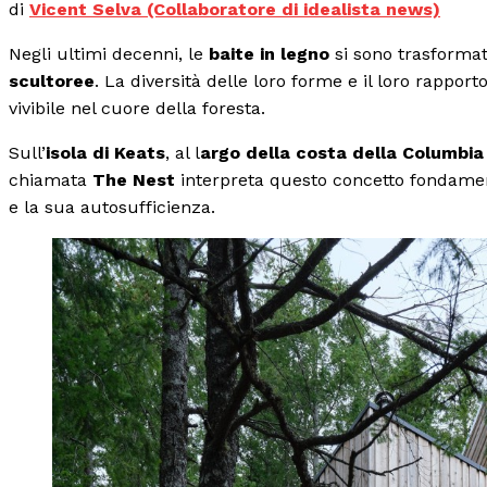
di
Vicent Selva (Collaboratore di idealista news)
Negli ultimi decenni, le
baite in legno
si sono trasformat
scultoree
. La diversità delle loro forme e il loro rappo
vivibile nel cuore della foresta.
Sull’
isola di Keats
, al l
argo della costa della Columbia
chiamata
The Nest
interpreta questo concetto fondamenta
e la sua autosufficienza.