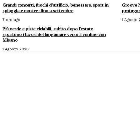
Grandi concerti, fuochi d’artificio, benessere, sport in
Groove Ni
spiaggia e mostre: fino a settembre
protagoni
7 ore ago
1 Agosto
Più verde e piste ciclabili, subito dopo l’estate
ripartono i lavori del lungomare verso il confine con
Misano
1 Agosto 2026