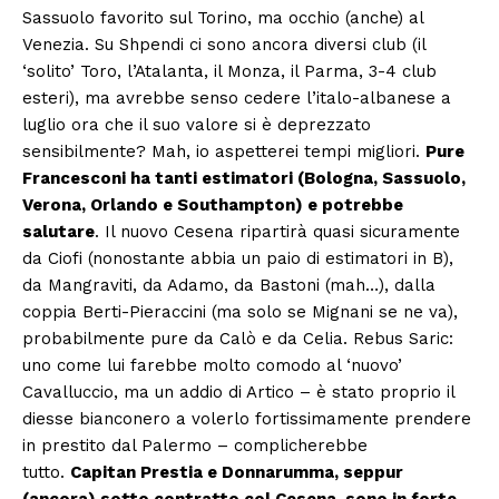
Sassuolo favorito sul Torino, ma occhio (anche) al
Venezia. Su Shpendi ci sono ancora diversi club (il
‘solito’ Toro, l’Atalanta, il Monza, il Parma, 3-4 club
esteri), ma avrebbe senso cedere l’italo-albanese a
luglio ora che il suo valore si è deprezzato
sensibilmente? Mah, io aspetterei tempi migliori.
Pure
Francesconi ha tanti estimatori (Bologna, Sassuolo,
Verona, Orlando e Southampton) e potrebbe
salutare
. Il nuovo Cesena ripartirà quasi sicuramente
da Ciofi (nonostante abbia un paio di estimatori in B),
da Mangraviti, da Adamo, da Bastoni (mah…), dalla
coppia Berti-Pieraccini (ma solo se Mignani se ne va),
probabilmente pure da Calò e da Celia. Rebus Saric:
uno come lui farebbe molto comodo al ‘nuovo’
Cavalluccio, ma un addio di Artico – è stato proprio il
diesse bianconero a volerlo fortissimamente prendere
in prestito dal Palermo – complicherebbe
tutto.
Capitan Prestia e Donnarumma, seppur
(ancora) sotto contratto col Cesena, sono in forte