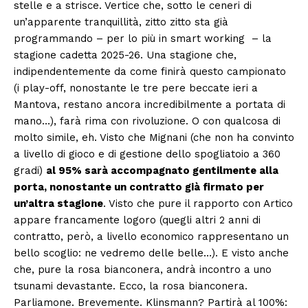
stelle e a strisce. Vertice che, sotto le ceneri di
un’apparente tranquillità, zitto zitto sta già
programmando – per lo più in smart working – la
stagione cadetta 2025-26. Una stagione che,
indipendentemente da come finirà questo campionato
(i play-off, nonostante le tre pere beccate ieri a
Mantova, restano ancora incredibilmente a portata di
mano…), farà rima con rivoluzione. O con qualcosa di
molto simile, eh. Visto che Mignani (che non ha convinto
a livello di gioco e di gestione dello spogliatoio a 360
gradi)
al 95% sarà accompagnato gentilmente alla
porta, nonostante un contratto già firmato per
un’altra stagione
. Visto che pure il rapporto con Artico
appare francamente logoro (quegli altri 2 anni di
contratto, però, a livello economico rappresentano un
bello scoglio: ne vedremo delle belle…). E visto anche
che, pure la rosa bianconera, andrà incontro a uno
tsunami devastante. Ecco, la rosa bianconera.
Parliamone. Brevemente. Klinsmann? Partirà al 100%: