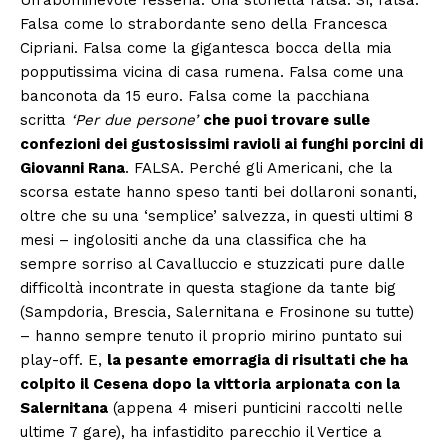
Falsa come lo strabordante seno della Francesca
Cipriani. Falsa come la gigantesca bocca della mia
popputissima vicina di casa rumena. Falsa come una
banconota da 15 euro. Falsa come la pacchiana
scritta
‘Per due persone’
che puoi trovare sulle
confezioni dei gustosissimi ravioli ai funghi porcini di
Giovanni Rana
. FALSA. Perché gli Americani, che la
scorsa estate hanno speso tanti bei dollaroni sonanti,
oltre che su una ‘semplice’ salvezza, in questi ultimi 8
mesi – ingolositi anche da una classifica che ha
sempre sorriso al Cavalluccio e stuzzicati pure dalle
difficoltà incontrate in questa stagione da tante big
(Sampdoria, Brescia, Salernitana e Frosinone su tutte)
– hanno sempre tenuto il proprio mirino puntato sui
play-off. E,
la pesante emorragia di risultati che ha
colpito il Cesena dopo la vittoria arpionata con la
Salernitana
(appena 4 miseri punticini raccolti nelle
ultime 7 gare), ha infastidito parecchio il Vertice a