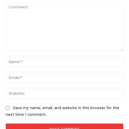
Condividi
Comment:
Na
Menu
Ema
AREEINTERNE
Web
Canale TV 70/80/90
CONTENUTI
Save my name, email, and website in this browser for the
ECONOMIA
next time I comment.
Esclusive