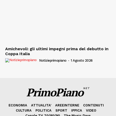
Amichevoli: gli ultimi impegni prima del debutto in
Coppa Italia
Notizieprimopiano
-
1 Agosto 2026
PrimoPiano
NET
ECONOMIA
ATTUALITA’
AREEINTERNE
CONTENUTI
CULTURA
POLITICA
SPORT
IPPICA
VIDEO
Canale TV 70/80/90
The Music Days