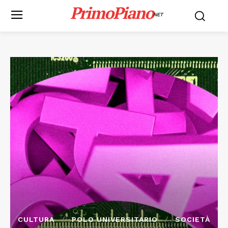
PrimoPiano
NET
CULTURA
POLO UNIVERSITARIO
SOCIETÀ