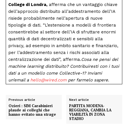
College di Londra,
afferma che un vantaggio chiave
dell’approccio distribuito all’addestramento dell’IA
risiede probabilmente nell’apertura di nuove
tipologie di dati. “L’estensione a modelli di frontiera
consentirebbe al settore dell’IA di sfruttare enormi
quantità di dati decentralizzati e sensibili alla
Menu
privacy, ad esempio in ambito sanitario e finanziario,
per l’addestramento senza i rischi associati alla
AREEINTERNE
centralizzazione dei dati”, afferma.
Cosa ne pensi del
Canale TV 70/80/90
machine learning distribuito? Contribuiresti con i tuoi
dati a un modello come Collective-1? Inviami
CONTENUTI
un’email a
hello@wired.com
per farmelo sapere.
ECONOMIA
Esclusive
SPORT
Previous article
Next article
Ozieri : SIM Carabinieri
PARTITA MODENA-
plaude ai colleghi che
REGGIANA, CAMBIA LA
hanno evitato una strage
VIABILITÀ IN ZONA
STADIO