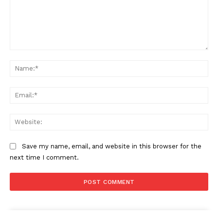
Comment:
Na
Ema
Web
Condividi
Save my name, email, and website in this browser for the
next time I comment.
Menu