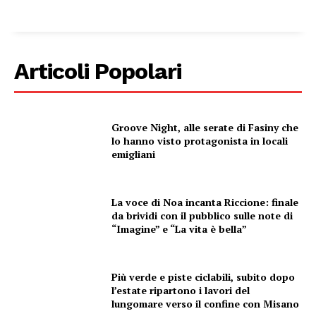
AREEINTERNE
Canale TV 70/80/90
Articoli Popolari
CONTENUTI
ECONOMIA
Esclusive
Groove Night, alle serate di Fasiny che
SPORT
lo hanno visto protagonista in locali
emigliani
La voce di Noa incanta Riccione: finale
da brividi con il pubblico sulle note di
“Imagine” e “La vita è bella”
Più verde e piste ciclabili, subito dopo
l’estate ripartono i lavori del
lungomare verso il confine con Misano