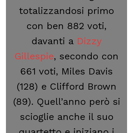
totalizzandosi primo
con ben 882 voti,
davanti a
Dizzy
Gillespie
, secondo con
661 voti, Miles Davis
(128) e Clifford Brown
(89). Quell’anno però si
scioglie anche il suo
quartetto e iniziano i