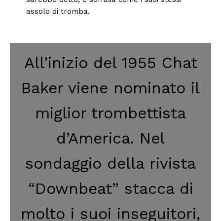
assolo di tromba.
All’inizio del 1955 Chat
Baker viene nominato il
miglior trombettista
d’America. Nel
sondaggio della rivista
“Downbeat” stacca di
molto i suoi inseguitori,