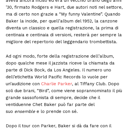
aveva ancora inciso ed era un vecchio brano degli anni
’30, firmato Rodgers e Hart, due autori noti nel settore,
ma di certo non grazie a “My funny Valentine”. Quando
Baker la incide, per quell’album del 1952, la canzone
diventa un classico e quella registrazione, la prima di
centinaia e centinaia di versioni, resterà per sempre la
migliore del repertorio del leggendario trombettista.
Ad ogni modo, forte della registrazione dell’album,
dopo qualche mese il jazzista riceve la chiamata da
parte di Dick Bock, da Los Angeles. Il numero uno
dell’etichetta World Pacific Records lo vuole per
un’audizione con
Charlie Parker
, al Tiffany Club. Dopo
soli due brani, “Bird”, come viene soprannominato il più
grande sassofonista di sempre, decide che il
ventiduenne Chet Baker può far parte del
suo
ensemble
e lo prende con sé.
Dopo il tour con Parker, Baker si dà da fare con il