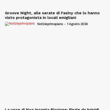
Groove Night, alle serate di Fasiny che lo hanno
visto protagonista in locali emigliani
Notizieprimopiano
-
1 Agosto 2026
La voce di Noa incanta Riccione: finale da brividi