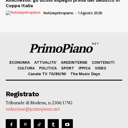
Amichevoli: gli ultimi impegni prima del debutto in
Coppa Italia
Notizieprimopiano
-
1 Agosto 2026
PrimoPiano
NET
ECONOMIA
ATTUALITA’
AREEINTERNE
CONTENUTI
CULTURA
POLITICA
SPORT
IPPICA
VIDEO
Canale TV 70/80/90
The Music Days
Registrato
Tribunale di Modena, n.2504/17VG
redazione@primopiano.net