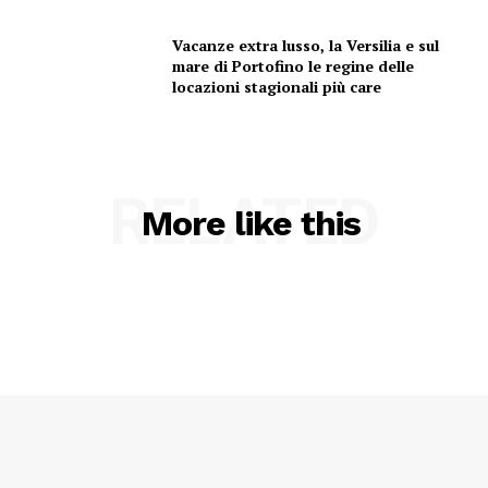
Vacanze extra lusso, la Versilia e sul
mare di Portofino le regine delle
locazioni stagionali più care
Menu
RELATED
More like this
AREEINTERNE
Canale TV 70/80/90
CONTENUTI
ECONOMIA
Esclusive
SPORT