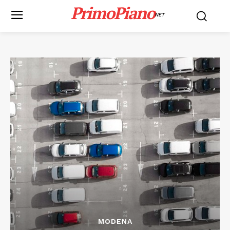
PrimoPiano
NET
MODENA