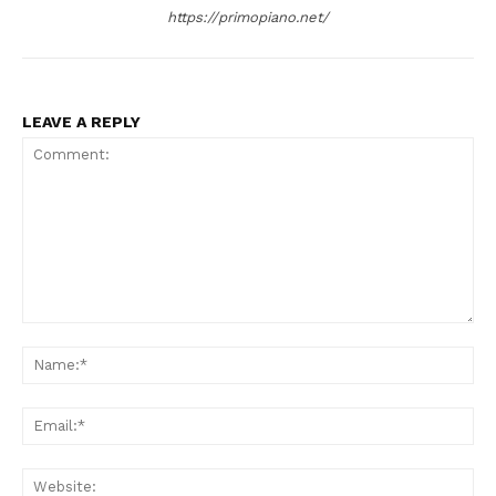
https://primopiano.net/
LEAVE A REPLY
Comment:
Na
Ema
Web