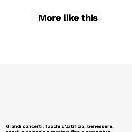
RELATED
More like this
Grandi concerti, fuochi d’artificio, benessere,
sport in spiaggia e mostre: fino a settembre