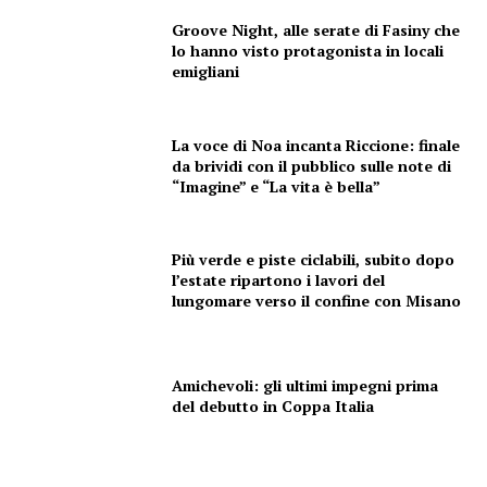
Groove Night, alle serate di Fasiny che
lo hanno visto protagonista in locali
emigliani
Menu
AREEINTERNE
La voce di Noa incanta Riccione: finale
da brividi con il pubblico sulle note di
Canale TV 70/80/90
“Imagine” e “La vita è bella”
CONTENUTI
ECONOMIA
Più verde e piste ciclabili, subito dopo
Esclusive
l’estate ripartono i lavori del
lungomare verso il confine con Misano
SPORT
Amichevoli: gli ultimi impegni prima
del debutto in Coppa Italia