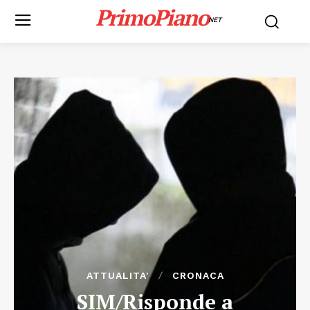
PrimoPiano
NET
ATTUALITA'
CRONACA
SIM/Risponde a