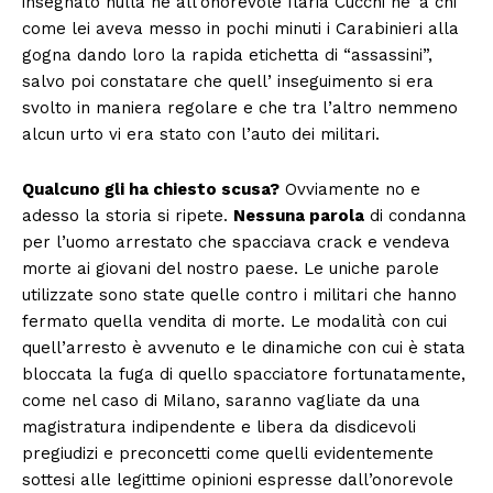
insegnato nulla né all’onorevole Ilaria Cucchi ne’ a chi
come lei aveva messo in pochi minuti i Carabinieri alla
gogna dando loro la rapida etichetta di “assassini”,
salvo poi constatare che quell’ inseguimento si era
svolto in maniera regolare e che tra l’altro nemmeno
alcun urto vi era stato con l’auto dei militari.
Qualcuno gli ha chiesto scusa?
Ovviamente no e
adesso la storia si ripete.
Nessuna parola
di condanna
per l’uomo arrestato che spacciava crack e vendeva
morte ai giovani del nostro paese. Le uniche parole
utilizzate sono state quelle contro i militari che hanno
fermato quella vendita di morte. Le modalità con cui
quell’arresto è avvenuto e le dinamiche con cui è stata
bloccata la fuga di quello spacciatore fortunatamente,
come nel caso di Milano, saranno vagliate da una
magistratura indipendente e libera da disdicevoli
pregiudizi e preconcetti come quelli evidentemente
sottesi alle legittime opinioni espresse dall’onorevole