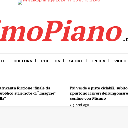
imoPiano
.
TI
CULTURA
POLITICA
SPORT
IPPICA
VIDEO
 incanta Riccione: finale da
Più verde e piste ciclabili, subit
 pubblico sulle note di “Imagine”
ripartono i lavori del lungomare 
lla”
confine con Misano
7 giorni ago