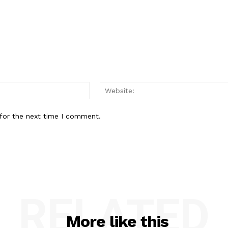
Email:*
for the next time I comment.
RELATED
More like this