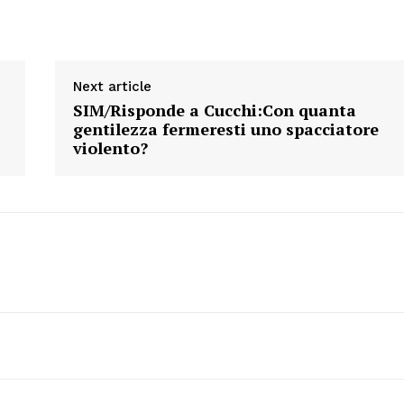
AREEINTERNE
Canale TV 70/80/90
Next article
CONTENUTI
SIM/Risponde a Cucchi:Con quanta
ECONOMIA
gentilezza fermeresti uno spacciatore
Esclusive
violento?
SPORT