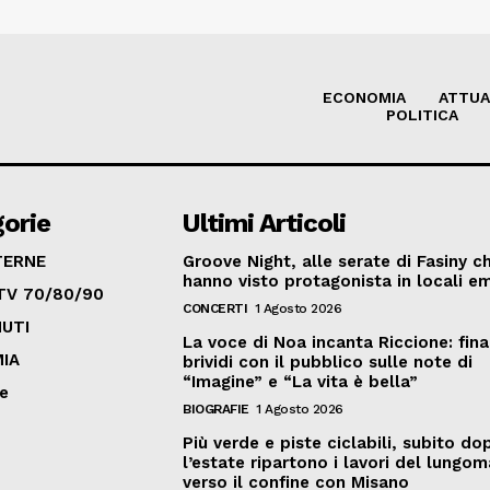
ECONOMIA
ATTUA
POLITICA
orie
Ultimi Articoli
TERNE
Groove Night, alle serate di Fasiny c
hanno visto protagonista in locali em
TV 70/80/90
CONCERTI
1 Agosto 2026
UTI
La voce di Noa incanta Riccione: fina
IA
brividi con il pubblico sulle note di
“Imagine” e “La vita è bella”
ve
BIOGRAFIE
1 Agosto 2026
Più verde e piste ciclabili, subito do
l’estate ripartono i lavori del lungo
verso il confine con Misano