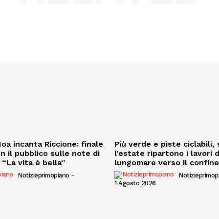
oa incanta Riccione: finale
Più verde e piste ciclabili
on il pubblico sulle note di
l’estate ripartono i lavori 
“La vita è bella”
lungomare verso il confin
Notizieprimopiano
-
Notizieprimop
1 Agosto 2026