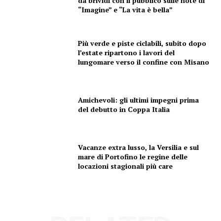
da brividi con il pubblico sulle note di
“Imagine” e “La vita è bella”
Più verde e piste ciclabili, subito dopo
l’estate ripartono i lavori del
lungomare verso il confine con Misano
Condividi
Amichevoli: gli ultimi impegni prima
del debutto in Coppa Italia
Menu
Vacanze extra lusso, la Versilia e sul
mare di Portofino le regine delle
AREEINTERNE
locazioni stagionali più care
Canale TV 70/80/90
CONTENUTI
ECONOMIA