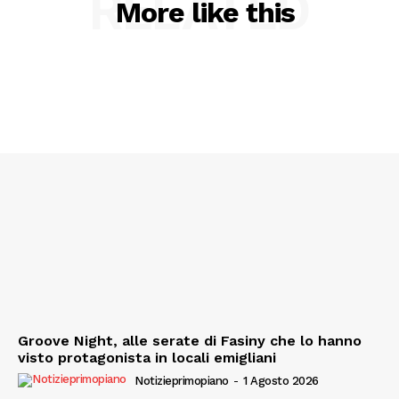
RELATED
More like this
Esclusive
SPORT
Groove Night, alle serate di Fasiny che lo hanno
visto protagonista in locali emigliani
Notizieprimopiano
-
1 Agosto 2026