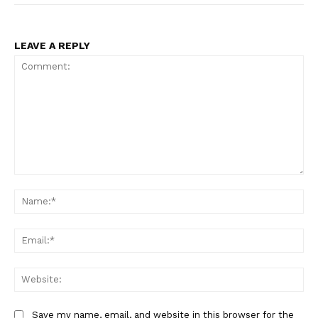
LEAVE A REPLY
Comment:
Na
Ema
Web
Save my name, email, and website in this browser for the