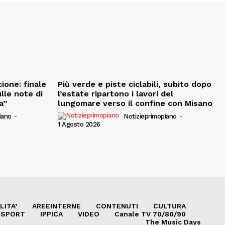
ione: finale
Più verde e piste ciclabili, subito dopo
ulle note di
l’estate ripartono i lavori del
a”
lungomare verso il confine con Misano
iano
-
Notizieprimopiano
-
1 Agosto 2026
LITA’
AREEINTERNE
CONTENUTI
CULTURA
SPORT
IPPICA
VIDEO
Canale TV 70/80/90
The Music Days