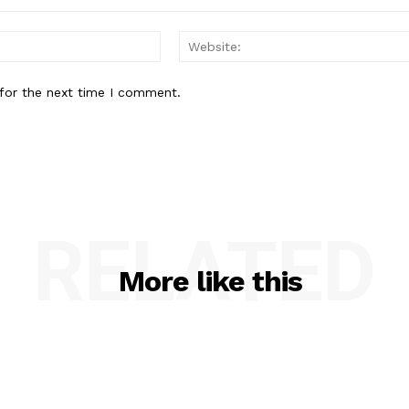
Email:*
for the next time I comment.
RELATED
More like this