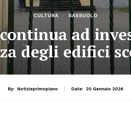
CULTURA
SASSUOLO
continua ad inves
za degli edifici sc
By:
Notizieprimopiano
Date:
20 Gennaio 2026