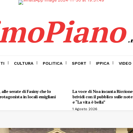
imoPiano
.
TI
CULTURA
POLITICA
SPORT
IPPICA
VIDEO
alle serate di Fasiny che lo
La voce di Noa incanta Riccione:
otagonista in locali emigliani
brividi con il pubblico sulle not
e “La vita è bella”
1 Agosto 2026