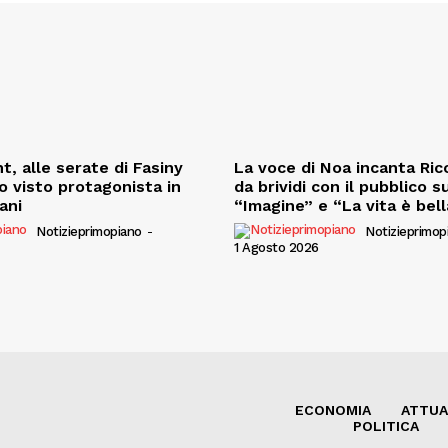
t, alle serate di Fasiny
La voce di Noa incanta Ricc
o visto protagonista in
da brividi con il pubblico s
iani
“Imagine” e “La vita è bell
Notizieprimopiano
-
Notizieprimop
1 Agosto 2026
ECONOMIA
ATTUA
POLITICA