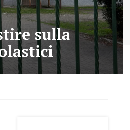
tire sulla
olastici