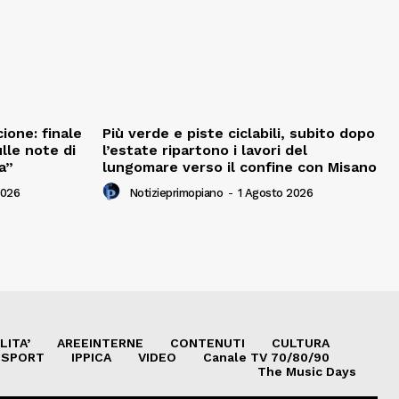
ione: finale
Più verde e piste ciclabili, subito dopo
ulle note di
l’estate ripartono i lavori del
a”
lungomare verso il confine con Misano
2026
Notizieprimopiano
-
1 Agosto 2026
LITA’
AREEINTERNE
CONTENUTI
CULTURA
SPORT
IPPICA
VIDEO
Canale TV 70/80/90
The Music Days