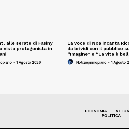
t, alle serate di Fasiny
La voce di Noa incanta Ricc
o visto protagonista in
da brividi con il pubblico s
iani
“Imagine” e “La vita è bell
mopiano
-
1 Agosto 2026
Notizieprimopiano
-
1 Agosto 
ECONOMIA
ATTUA
POLITICA