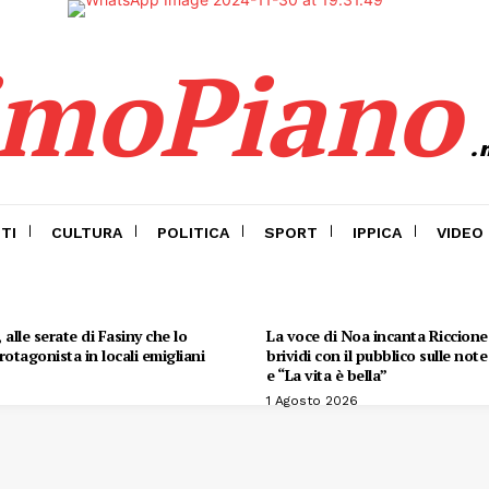
imoPiano
.
TI
CULTURA
POLITICA
SPORT
IPPICA
VIDEO
alle serate di Fasiny che lo
La voce di Noa incanta Riccione:
otagonista in locali emigliani
brividi con il pubblico sulle not
e “La vita è bella”
1 Agosto 2026