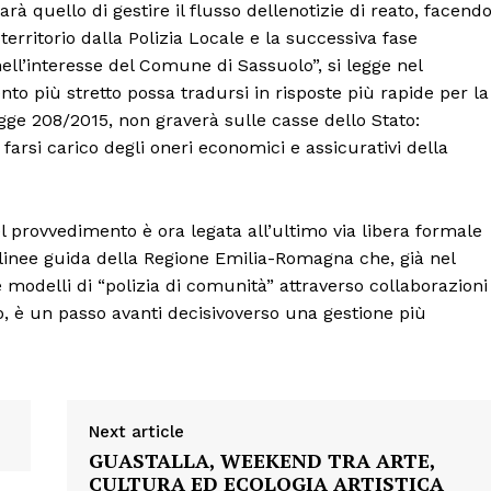
rà quello di gestire il flusso dellenotizie di reato, facend
territorio dalla Polizia Locale e la successiva fase
nell’interesse del Comune di Sassuolo”, si legge nel
 più stretto possa tradursi in risposte più rapide per la
Legge 208/2015, non graverà sulle casse dello Stato:
Menu
farsi carico degli oneri economici e assicurativi della
AREEINTERNE
 del provvedimento è ora legata all’ultimo via libera formale
Canale TV 70/80/90
e linee guida della Regione Emilia-Romagna che, già nel
CONTENUTI
e modelli di “polizia di comunità” attraverso collaborazioni
ECONOMIA
olo, è un passo avanti decisivoverso una gestione più
Esclusive
SPORT
Next article
GUASTALLA, WEEKEND TRA ARTE,
CULTURA ED ECOLOGIA ARTISTICA