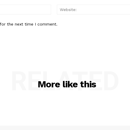
Email:*
for the next time I comment.
RELATED
More like this