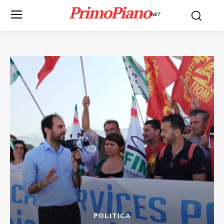
PrimoPiano
NET
POLITICA