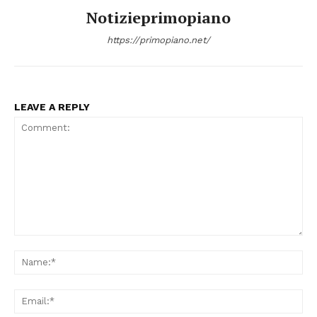
Notizieprimopiano
https://primopiano.net/
LEAVE A REPLY
Comment:
Na
Ema