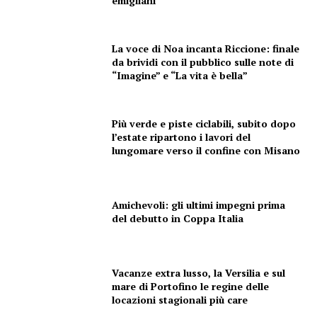
emigliani
La voce di Noa incanta Riccione: finale
da brividi con il pubblico sulle note di
Menu
“Imagine” e “La vita è bella”
AREEINTERNE
Più verde e piste ciclabili, subito dopo
Canale TV 70/80/90
l’estate ripartono i lavori del
lungomare verso il confine con Misano
CONTENUTI
ECONOMIA
Esclusive
Amichevoli: gli ultimi impegni prima
SPORT
del debutto in Coppa Italia
Vacanze extra lusso, la Versilia e sul
mare di Portofino le regine delle
locazioni stagionali più care