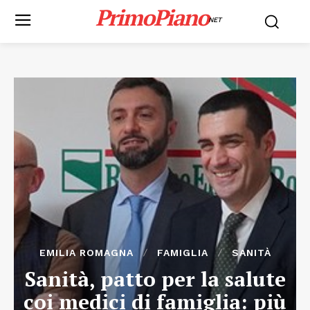
PrimoPiano
NET
EMILIA ROMAGNA
FAMIGLIA
SANITÀ
Sanità, patto per la salute
coi medici di famiglia: più