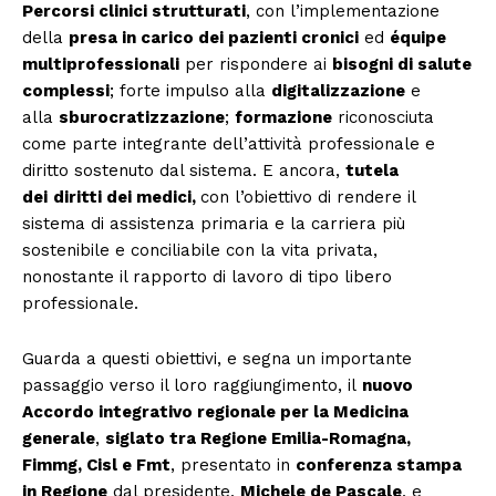
Percorsi clinici strutturati
, con l’implementazione
della
presa in carico dei pazienti cronici
ed
équipe
multiprofessionali
per rispondere ai
bisogni di salute
complessi
; forte impulso alla
digitalizzazione
e
alla
sburocratizzazione
;
formazione
riconosciuta
come parte integrante dell’attività professionale e
diritto sostenuto dal sistema. E ancora,
tutela
dei
d
iritti dei medici,
con l’obiettivo di rendere il
sistema di assistenza primaria e la carriera più
sostenibile e conciliabile con la vita privata,
nonostante il rapporto di lavoro di tipo libero
professionale.
Guarda a questi obiettivi, e segna un importante
passaggio verso il loro raggiungimento, il
nuovo
Accordo integrativo regionale per la Medicina
generale
,
siglato tra Regione Emilia-Romagna,
Fimmg, Cisl e Fmt
, presentato in
conferenza stampa
in Regione
dal presidente,
Michele de Pascale
, e