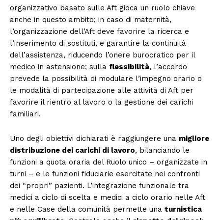
organizzativo basato sulle Aft gioca un ruolo chiave
anche in questo ambito; in caso di maternità,
l’organizzazione dell’Aft deve favorire la ricerca e
l’inserimento di sostituti, e garantire la continuità
dell’assistenza, riducendo l’onere burocratico per il
medico in astensione; sulla
flessibilità
, l’accordo
Menu
prevede la possibilità di modulare l’impegno orario o
le modalità di partecipazione alle attività di Aft per
AREEINTERNE
favorire il rientro al lavoro o la gestione dei carichi
Canale TV 70/80/90
familiari.
CONTENUTI
ECONOMIA
Uno degli obiettivi dichiarati è raggiungere una
migliore
distribuzione dei carichi di lavoro
, bilanciando le
Esclusive
funzioni a quota oraria del Ruolo unico – organizzate in
SPORT
turni – e le funzioni fiduciarie esercitate nei confronti
dei “propri” pazienti. L’integrazione funzionale tra
medici a ciclo di scelta e medici a ciclo orario nelle Aft
e nelle Case della comunità permette una
turnistica