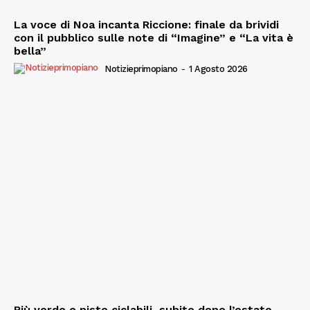
La voce di Noa incanta Riccione: finale da brividi
con il pubblico sulle note di “Imagine” e “La vita è
bella”
Notizieprimopiano
-
1 Agosto 2026
Più verde e piste ciclabili, subito dopo l’estate