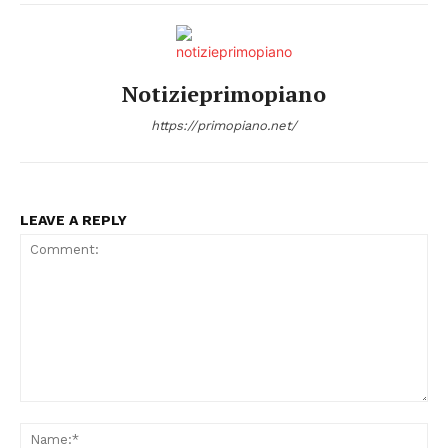
Notizieprimopiano
https://primopiano.net/
Condividi
LEAVE A REPLY
Menu
Comment:
AREEINTERNE
Na
Canale TV 70/80/90