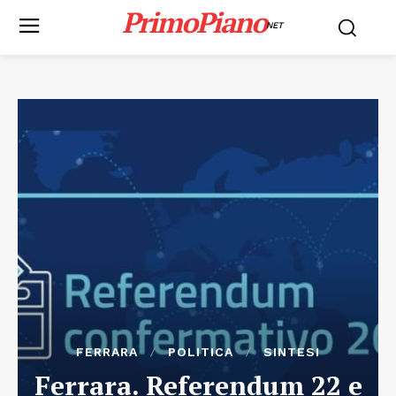
PrimoPiano
NET
FERRARA
POLITICA
SINTESI
Ferrara. Referendum 22 e