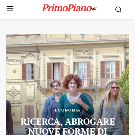
PrimoPiano
NET
ECONOMIA
RICERCA, ABROGARE
NUOVE FORME DI