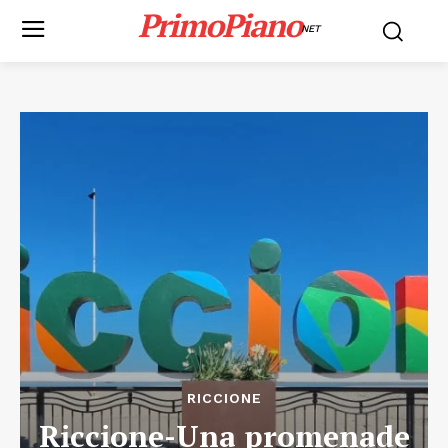
PrimoPiano
NET
RICCIONE
Riccione-Una promenade