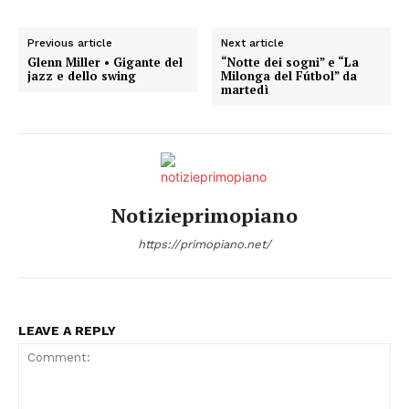
Previous article
Next article
Condividi
Glenn Miller • Gigante del
“Notte dei sogni” e “La
jazz e dello swing
Milonga del Fútbol” da
martedì
Menu
Notizieprimopiano
AREEINTERNE
https://primopiano.net/
Canale TV 70/80/90
CONTENUTI
ECONOMIA
LEAVE A REPLY
Esclusive
SPORT