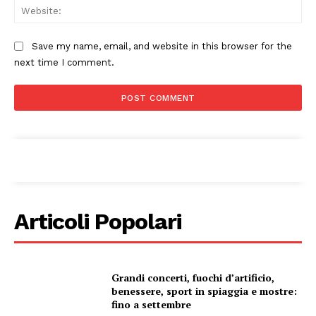
Web
Save my name, email, and website in this browser for the
next time I comment.
Condividi
Articoli Popolari
Menu
AREEINTERNE
Canale TV 70/80/90
Grandi concerti, fuochi d’artificio,
benessere, sport in spiaggia e mostre:
CONTENUTI
fino a settembre