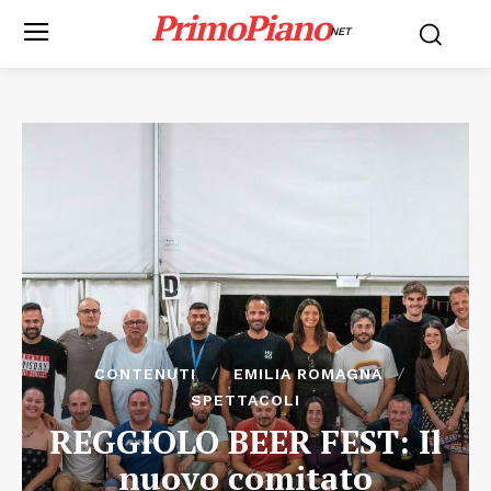
PrimoPiano
NET
CONTENUTI
EMILIA ROMAGNA
SPETTACOLI
REGGIOLO BEER FEST: Il
nuovo comitato