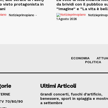
o visto protagonista in
da brividi con il pubblico s
iani
“Imagine” e “La vita è bell
Notizieprimopiano
-
Notizieprimop
1 Agosto 2026
ECONOMIA
ATTUA
POLITICA
orie
Ultimi Articoli
TERNE
Grandi concerti, fuochi d’artificio,
benessere, sport in spiaggia e mostre
TV 70/80/90
a settembre