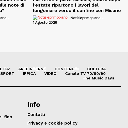
ulle note di
l’estate ripartono i lavori del
a”
lungomare verso il confine con Misano
iano
-
Notizieprimopiano
-
1 Agosto 2026
LITA’
AREEINTERNE
CONTENUTI
CULTURA
SPORT
IPPICA
VIDEO
Canale TV 70/80/90
The Music Days
Info
Contatti
: fino
Privacy e cookie policy