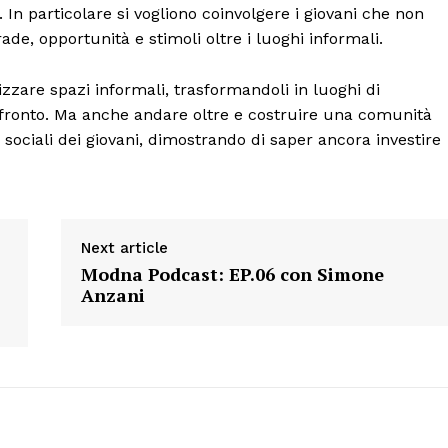
 In particolare si vogliono coinvolgere i giovani che non
de, opportunità e stimoli oltre i luoghi informali.
Menu
izzare spazi informali, trasformandoli in luoghi di
AREEINTERNE
onfronto. Ma anche andare oltre e costruire una comunità
 sociali dei giovani, dimostrando di saper ancora investire
Canale TV 70/80/90
CONTENUTI
ECONOMIA
Esclusive
Next article
SPORT
Modna Podcast: EP.06 con Simone
Anzani