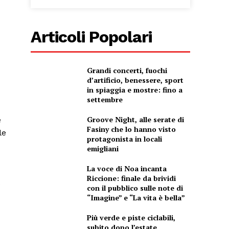
Articoli Popolari
Grandi concerti, fuochi
d’artificio, benessere, sport
in spiaggia e mostre: fino a
settembre
Groove Night, alle serate di
e
Fasiny che lo hanno visto
le
protagonista in locali
emigliani
La voce di Noa incanta
Riccione: finale da brividi
e
con il pubblico sulle note di
“Imagine” e “La vita è bella”
Più verde e piste ciclabili,
subito dopo l’estate