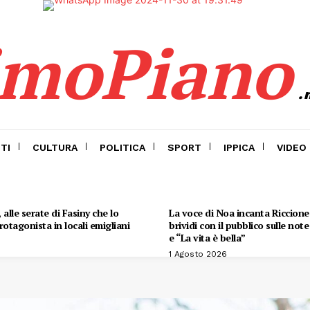
imoPiano
.
TI
CULTURA
POLITICA
SPORT
IPPICA
VIDEO
alle serate di Fasiny che lo
La voce di Noa incanta Riccione:
otagonista in locali emigliani
brividi con il pubblico sulle not
e “La vita è bella”
1 Agosto 2026