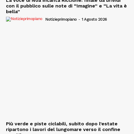
La voce di Noa incanta Riccione: finale da brividi
con il pubblico sulle note di “Imagine” e “La vita è
bella”
Notizieprimopiano
-
1 Agosto 2026
Più verde e piste ciclabili, subito dopo l’estate
ripartono i lavori del lungomare verso il confine