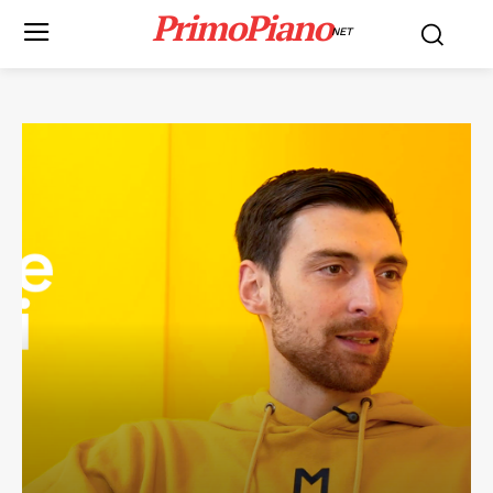
PrimoPiano
NET