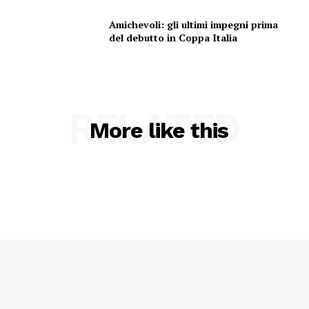
Amichevoli: gli ultimi impegni prima
del debutto in Coppa Italia
Menu
RELATED
More like this
AREEINTERNE
Canale TV 70/80/90
CONTENUTI
ECONOMIA
Esclusive
SPORT