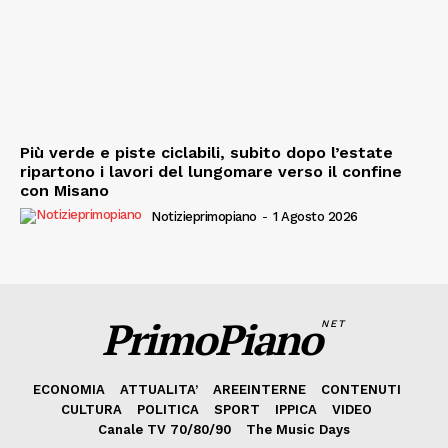
Più verde e piste ciclabili, subito dopo l’estate
ripartono i lavori del lungomare verso il confine
con Misano
Notizieprimopiano
-
1 Agosto 2026
PrimoPiano
NET
ECONOMIA
ATTUALITA’
AREEINTERNE
CONTENUTI
CULTURA
POLITICA
SPORT
IPPICA
VIDEO
Canale TV 70/80/90
The Music Days