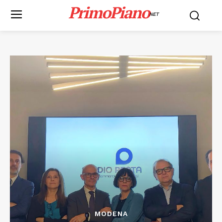
PrimoPiano
NET
MODENA