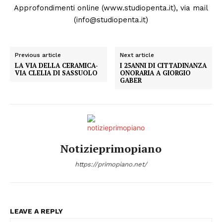
Menu
Approfondimenti online (www.studiopenta.it), via mail
(info@studiopenta.it)
AREEINTERNE
Canale TV 70/80/90
Previous article
Next article
CONTENUTI
LA VIA DELLA CERAMICA-
I 25ANNI DI CITTADINANZA
VIA CLELIA DI SASSUOLO
ONORARIA A GIORGIO
ECONOMIA
GABER
Esclusive
SPORT
Notizieprimopiano
https://primopiano.net/
LEAVE A REPLY