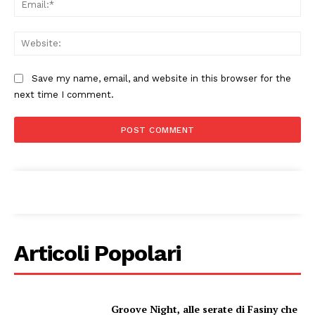
Web
Save my name, email, and website in this browser for the
next time I comment.
Condividi
Menu
Articoli Popolari
AREEINTERNE
Canale TV 70/80/90
Groove Night, alle serate di Fasiny che