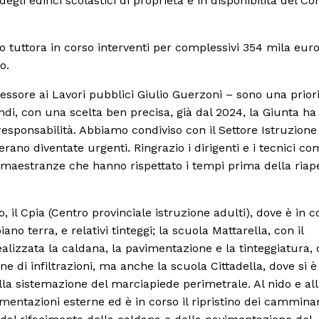
egli edifici scolastici di proprietà e in disponibilità del 
ono tuttora in corso interventi per complessivi 354 mila eur
o.
essore ai Lavori pubblici Giulio Guerzoni – sono una prior
indi, con una scelta ben precisa, già dal 2024, la Giunta ha
 responsabilità. Abbiamo condiviso con il Settore Istruzione
rano diventate urgenti. Ringrazio i dirigenti e i tecnici co
e maestranze che hanno rispettato i tempi prima della riap
io, il Cpia (Centro provinciale istruzione adulti), dove è in co
ano terra, e relativi tinteggi; la scuola Mattarella, con il
ealizzata la caldana, la pavimentazione e la tinteggiatura, 
e di infiltrazioni, ma anche la scuola Cittadella, dove si è
lla sistemazione del marciapiede perimetrale. Al nido e al
vimentazioni esterne ed è in corso il ripristino dei cammin