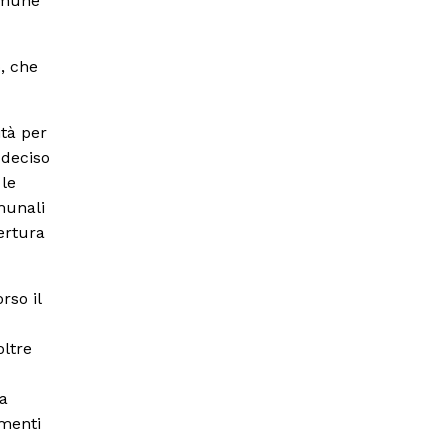
Comune
o, che
ità per
 deciso
 le
munali
ertura
rso il
oltre
la
amenti