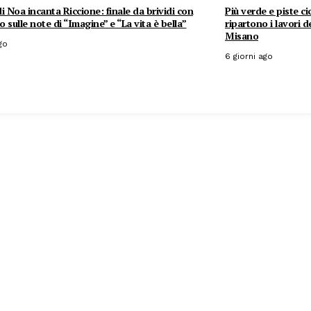
i Noa incanta Riccione: finale da brividi con
Più verde e piste ci
co sulle note di “Imagine” e “La vita è bella”
ripartono i lavori 
Misano
go
6 giorni ago