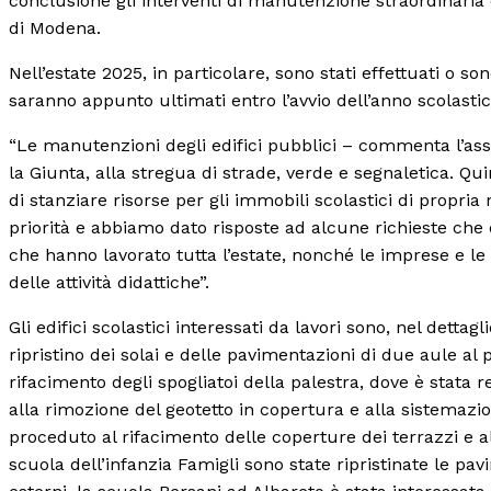
conclusione gli interventi di manutenzione straordinaria d
di Modena.
Nell’estate 2025, in particolare, sono stati effettuati o s
saranno appunto ultimati entro l’avvio dell’anno scolastic
“Le manutenzioni degli edifici pubblici – commenta l’ass
la Giunta, alla stregua di strade, verde e segnaletica. Qu
di stanziare risorse per gli immobili scolastici di propria
priorità e abbiamo dato risposte ad alcune richieste che e
che hanno lavorato tutta l’estate, nonché le imprese e l
delle attività didattiche”.
Gli edifici scolastici interessati da lavori sono, nel dettagl
ripristino dei solai e delle pavimentazioni di due aule al pi
rifacimento degli spogliatoi della palestra, dove è stata r
alla rimozione del geotetto in copertura e alla sistemazion
proceduto al rifacimento delle coperture dei terrazzi e a
scuola dell’infanzia Famigli sono state ripristinate le pa