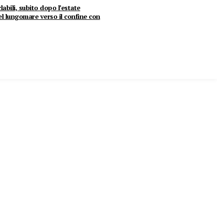
clabili, subito dopo l’estate
del lungomare verso il confine con