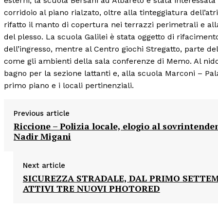
esterni, la scuola Bersani ad Albareto è stata interessat
corridoio al piano rialzato, oltre alla tinteggiatura dell’a
rifatto il manto di copertura nei terrazzi perimetrali e a
del plesso. La scuola Galilei è stata oggetto di rifacime
dell’ingresso, mentre al Centro giochi Stregatto, parte dell
come gli ambienti della sala conferenze di Memo. Al nido
bagno per la sezione lattanti e, alla scuola Marconi – Pala
primo piano e i locali pertinenziali.
Previous article
Riccione – Polizia locale, elogio al sovrintende
Nadir Migani
Next article
SICUREZZA STRADALE, DAL PRIMO SETTE
ATTIVI TRE NUOVI PHOTORED