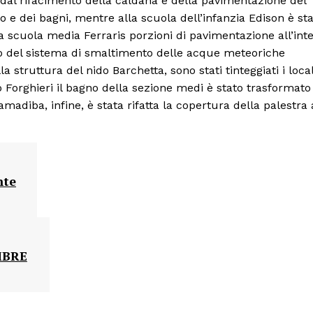
a dal rifacimento della caldana e della pavimentazione del
trio e dei bagni, mentre alla scuola dell’infanzia Edison è st
lla scuola media Ferraris porzioni di pavimentazione all’int
nto del sistema di smaltimento delle acque meteoriche
a struttura del nido Barchetta, sono stati tinteggiati i local
 Forghieri il bagno della sezione medi è stato trasformato
madiba, infine, è stata rifatta la copertura della palestra 
nte
MBRE