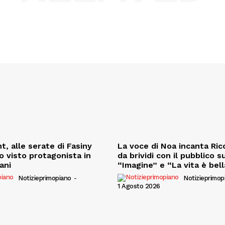
t, alle serate di Fasiny
La voce di Noa incanta Ricc
o visto protagonista in
da brividi con il pubblico s
iani
“Imagine” e “La vita è bell
Notizieprimopiano
-
Notizieprimop
1 Agosto 2026