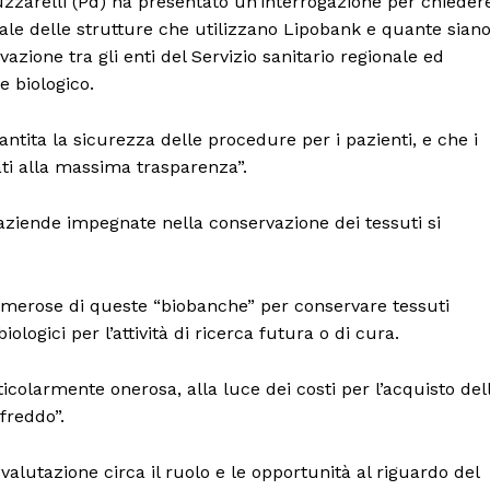
uzzarelli (Pd) ha presentato un’interrogazione per chieder
ale delle strutture che utilizzano Lipobank e quante sian
vazione tra gli enti del Servizio sanitario regionale ed
e biologico.
antita la sicurezza delle procedure per i pazienti, e che i
ati alla massima trasparenza”.
Menu
e aziende impegnate nella conservazione dei tessuti si
AREEINTERNE
numerose di queste “biobanche” per conservare tessuti
Canale TV 70/80/90
logici per l’attività di ricerca futura o di cura.
CONTENUTI
ECONOMIA
ticolarmente onerosa, alla luce dei costi per l’acquisto del
“freddo”.
Esclusive
SPORT
alutazione circa il ruolo e le opportunità al riguardo del