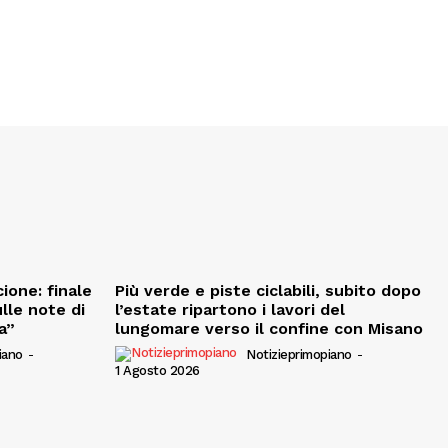
ione: finale
Più verde e piste ciclabili, subito dopo
ulle note di
l’estate ripartono i lavori del
a”
lungomare verso il confine con Misano
iano
-
Notizieprimopiano
-
1 Agosto 2026