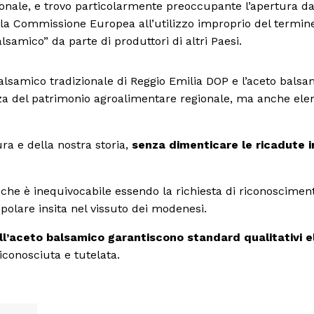
ionale, e trovo particolarmente preoccupante l’apertura d
lla Commissione Europea all’utilizzo improprio del termin
lsamico” da parte di produttori di altri Paesi.
alsamico tradizionale di Reggio Emilia DOP e l’aceto balsa
za del patrimonio agroalimentare regionale, ma anche ele
ra e della nostra storia,
senza dimenticare le ricadute i
 che è inequivocabile essendo la richiesta di riconoscimen
polare insita nel vissuto dei modenesi.
ll’aceto balsamico garantiscono standard qualitativi el
riconosciuta e tutelata.