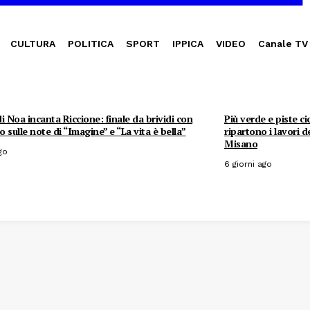
CULTURA
POLITICA
SPORT
IPPICA
VIDEO
Canale TV
i Noa incanta Riccione: finale da brividi con
Più verde e piste ci
co sulle note di “Imagine” e “La vita è bella”
ripartono i lavori 
Misano
go
6 giorni ago