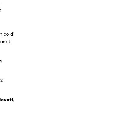
a
e
mico di
menti
n
to
evati,