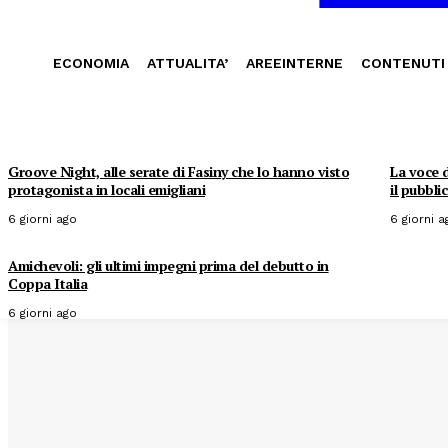
ECONOMIA
ATTUALITA’
AREEINTERNE
CONTENUTI
Groove Night, alle serate di Fasiny che lo hanno visto
La voce d
protagonista in locali emigliani
il pubbli
6 giorni ago
6 giorni a
Amichevoli: gli ultimi impegni prima del debutto in
Coppa Italia
6 giorni ago