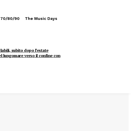
 70/80/90
The Music Days
clabili, subito dopo l’estate
del lungomare verso il confine con