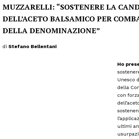
MUZZARELLI: “SOSTENERE LA CAN
DELL’ACETO BALSAMICO PER COMBA
DELLA DENOMINAZIONE”
di
Stefano Bellentani
Ho pres
sostener
Unesco de
della Con
con forza
dell’acet
sostenen
l’applica
ultimi an
usurpazi