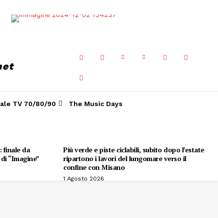
net
ale TV 70/80/90
The Music Days
 finale da
Più verde e piste ciclabili, subito dopo l’estate
e di “Imagine”
ripartono i lavori del lungomare verso il
confine con Misano
1 Agosto 2026