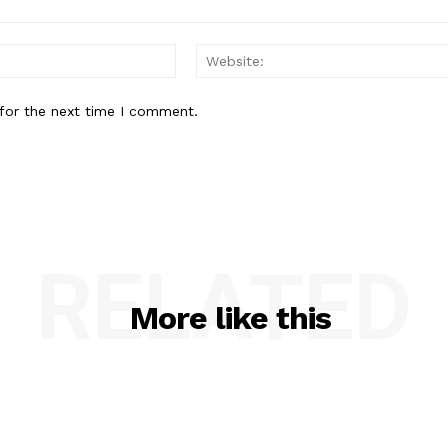
Email:*
for the next time I comment.
RELATED
More like this