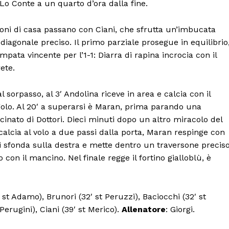
Lo Conte a un quarto d’ora dalla fine.
adroni di casa passano con Ciani, che sfrutta un’imbucata
diagonale preciso. Il primo parziale prosegue in equilibrio
pata vincente per l’1-1: Diarra di rapina incrocia con il
rete.
sorpasso, al 3′ Andolina riceve in area e calcia con il
golo. Al 20′ a superarsi è Maran, prima parando una
icinato di Dottori. Dieci minuti dopo un altro miracolo del
o calcia al volo a due passi dalla porta, Maran respinge con
rreri sfonda sulla destra e mette dentro un traversone precis
con il mancino. Nel finale regge il fortino gialloblù, è
 st Adamo), Brunori (32′ st Peruzzi), Baciocchi (32′ st
 Perugini), Ciani (39′ st Merico).
Allenatore
: Giorgi.