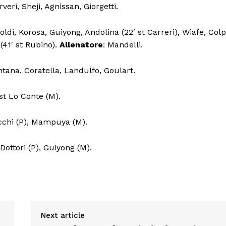
veri, Sheji, Agnissan, Giorgetti.
i, Korosa, Guiyong, Andolina (22′ st Carreri), Wiafe, Col
(41′ st Rubino).
Allenatore
: Mandelli.
ontana, Coratella, Landulfo, Goulart.
′ st Lo Conte (M).
ciocchi (P), Mampuya (M).
 Dottori (P), Guiyong (M).
Next article