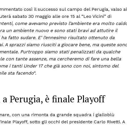
mentato così il successo sul campo del Perugia, valso ai
puterà sabato 30 maggio alle ore 15 al “Leo Vicini” di
tenti, come avevamo previsto l’ambiente era molto caldo
era un ambiente nuovo e sono stati bravi ad attutire il
ha fatto sudare. E’ l’ennesimo risultato ottenuto da
i. A sprazzi siamo riusciti a giocare bene, ma queste son
a mentale. Purtroppo siamo stati penalizzati da qualche
inale con tante assenze, ma cercheremo di fare una bella
ome i tanti Under 17 che già sono con noi, sintomo del
ile sta facendo
“.
a Perugia, è finale Playoff
gnare, con una rimonta da grande squadra i gialloblù
ale Playoff, sotto gli occhi del presidente Carlo Rivetti. A