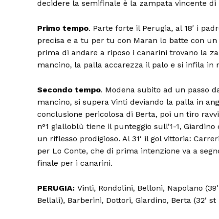
decidere la semifinale è la zampata vincente di 
Primo tempo
. Parte forte il Perugia, al 18′ i p
precisa e a tu per tu con Maran lo batte con un 
prima di andare a riposo i canarini trovano la zam
mancino, la palla accarezza il palo e si infila in 
Secondo tempo
. Modena subito ad un passo dal 
mancino, si supera Vinti deviando la palla in an
conclusione pericolosa di Berta, poi un tiro ravv
n°1 gialloblù tiene il punteggio sull’1-1, Giardin
un riflesso prodigioso. Al 31′ il gol vittoria: Ca
per Lo Conte, che di prima intenzione va a segno 
finale per i canarini.
PERUGIA:
Vinti, Rondolini, Belloni, Napolano (39′
Bellali), Barberini, Dottori, Giardino, Berta (32′ st