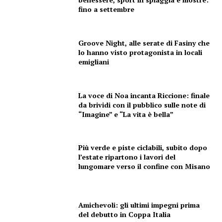
fino a settembre
Groove Night, alle serate di Fasiny che
Menu
lo hanno visto protagonista in locali
emigliani
AREEINTERNE
Canale TV 70/80/90
La voce di Noa incanta Riccione: finale
da brividi con il pubblico sulle note di
CONTENUTI
“Imagine” e “La vita è bella”
ECONOMIA
Esclusive
Più verde e piste ciclabili, subito dopo
SPORT
l’estate ripartono i lavori del
lungomare verso il confine con Misano
Amichevoli: gli ultimi impegni prima
del debutto in Coppa Italia