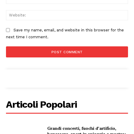
Web
Save my name, email, and website in this browser for the
next time I comment.
Articoli Popolari
Condividi
Grandi concerti, fuochi d’artificio,
benessere, sport in spiaggia e mostre: