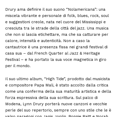
Drury ama definire il suo suono “Nolamericana”: una
miscela vibrante e personale di folk, blues, rock, soul
e suggestioni creole, nata nel cuore del Mississippi e
cresciuta tra le strade della città del jazz. Una musica
che non si lascia etichettare, ma che sa catturare per
calore, intensità e autenticità. Non a caso la
cantautrice è una presenza fissa nei grandi festival di
casa sua – dal French Quarter al Jazz & Heritage
Festival – e ha portato la sua voce magnetica in giro
per il mondo.
Il suo ultimo album, “High Tide”, prodotto dal musicista
e compositore Papa Mali, è stato accolto dalla critica
come una conferma della sua maturità artistica e della
forza espressiva della sua scrittura. Sul palco di
Modena, Lynn Drury porterà nuove canzoni e vecchie
perle del suo repertorio, sempre con uno stile che le è
valso paragoni con Janis Joplin, Bonnie Raitt e Norah