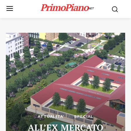
PrimoPiano
NET
ATTUALITA'
SPECIAL
ALL’EX MERCATO