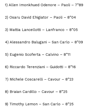
1) Allen Imonkhued Odenore – Paoli – 7”89
2) Osaru David Ehigiator – Paoli – 8”04
3) Mattia Lancellotti – Lanfranco – 8”05
Condividi
4) Alessandro Balugani – San Carlo – 8”09
5) Eugenio Scoferta – Calvino – 8”11
6) Riccardo Terenziani – Guidotti – 8”16
Menu
7) Michele Coscarelli – Cavour – 8”23
AREEINTERNE
Canale TV 70/80/90
8) Braian Cardillo – Cavour – 8”25
CONTENUTI
9) Timothy Lemon – San Carlo – 8”25
ECONOMIA