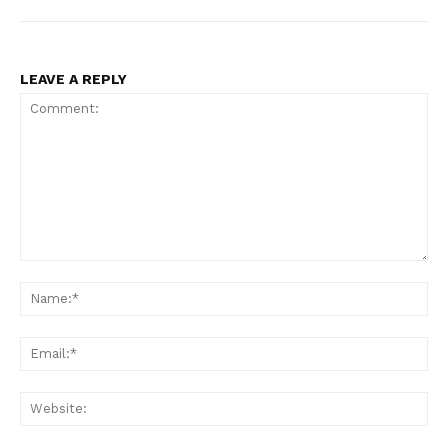
LEAVE A REPLY
Comment:
Na
Ema
Web