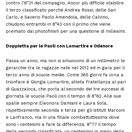
contro l’8”21 del compagno. Ancor più difficile stabilire
il terzo classificato perché Andrea Rossi, delle San
Carlo, e Saverio Paolo Amendola, delle Calvino,
chiudono entrambi in 8”43 con il primo che viene
premiato dal photofinish per una questione di millesimi.
Doppietta per le Paoli con Lomartire e Odenore
Passa un anno, ma non si smuovono di un millimetro le
gerarchie tra le ragazze nate nel 2012 ed in gara per il
terzo anno di scuole medie. Come 365 giorni fa circa a
trionfare è Giorgia Lomartire, atleta Fratellanza al pari
di Guazzaloca, che porta al secondo dei tre successi di
giornata le scuole Paoli con il tempo di 8”62. Alle sue
spalle sempre Eleonora Damiani e Laura Sola,
rispettivamente seconda e terza per gli istituti Marconi
e Lanfranco, ma in una finale combattuttissima dove
sono i centesimi a fare la differenza. 8”77 il tempo
della seconda classificata, un centesimo in meno della