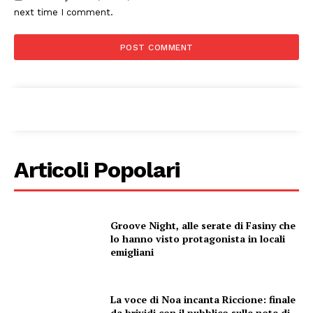
next time I comment.
Menu
AREEINTERNE
Canale TV 70/80/90
CONTENUTI
ECONOMIA
Esclusive
Articoli Popolari
SPORT
Groove Night, alle serate di Fasiny che
lo hanno visto protagonista in locali
emigliani
La voce di Noa incanta Riccione: finale
da brividi con il pubblico sulle note di