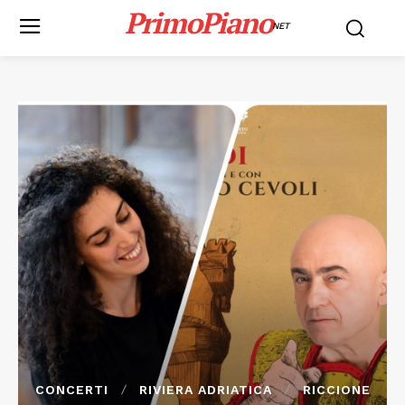
PrimoPiano
NET
CONCERTI
RIVIERA ADRIATICA
RICCIONE