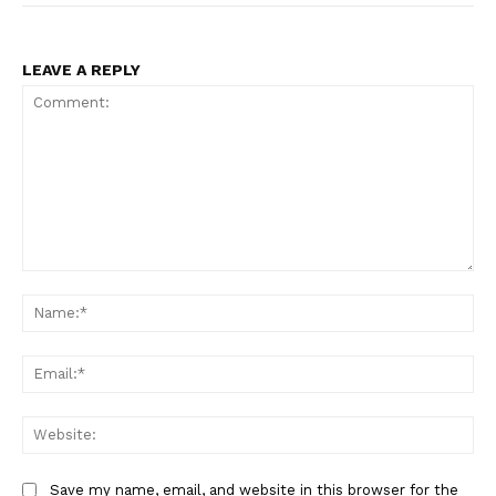
LEAVE A REPLY
Comment:
Na
Ema
Condividi
Web
Save my name, email, and website in this browser for the