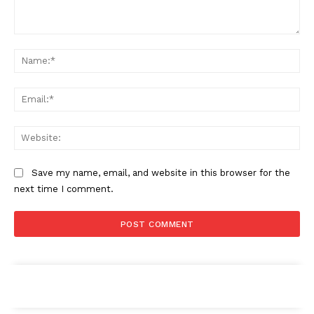
Condividi
Comment:
Na
Ema
Menu
Web
AREEINTERNE
Save my name, email, and website in this browser for the
Canale TV 70/80/90
next time I comment.
CONTENUTI
ECONOMIA
Esclusive
SPORT