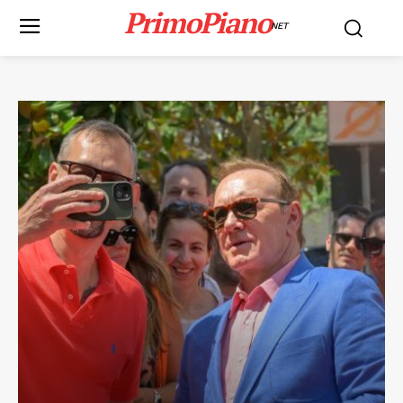
PrimoPiano
NET