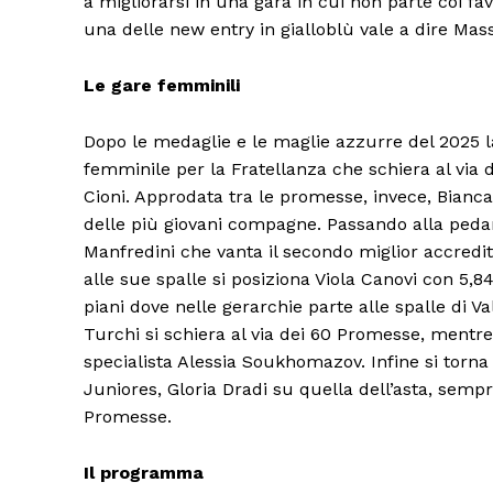
a migliorarsi in una gara in cui non parte coi fa
una delle new entry in gialloblù vale a dire Mas
Le gare femminili
Dopo le medaglie e le maglie azzurre del 2025 la
femminile per la Fratellanza che schiera al via
Cioni. Approdata tra le promesse, invece, Bianc
delle più giovani compagne. Passando alla pedana
Manfredini che vanta il secondo miglior accredit
Condividi
alle sue spalle si posiziona Viola Canovi con 5,
piani dove nelle gerarchie parte alle spalle di V
Turchi si schiera al via dei 60 Promesse, mentre
specialista Alessia Soukhomazov. Infine si torna
Juniores, Gloria Dradi su quella dell’asta, sempr
Promesse.
Il programma