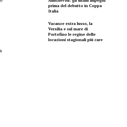
Amichevoli: gli ultimi impegni
er
prima del debutto in Coppa
Italia
Vacanze extra lusso, la
Versilia e sul mare di
Portofino le regine delle
locazioni stagionali più care
a