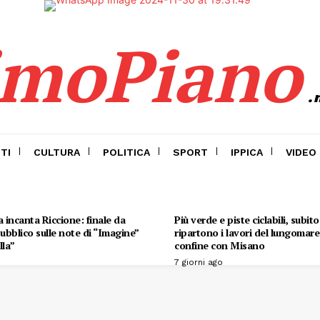
imoPiano
.
TI
CULTURA
POLITICA
SPORT
IPPICA
VIDEO
 incanta Riccione: finale da
Più verde e piste ciclabili, subit
 pubblico sulle note di “Imagine”
ripartono i lavori del lungomare 
lla”
confine con Misano
7 giorni ago