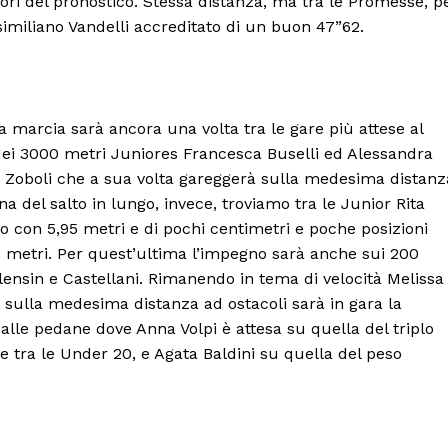
vori del pronostico. Stessa distanza, ma tra le Promesse, p
similiano Vandelli accreditato di un buon 47”62.
 marcia sarà ancora una volta tra le gare più attese al
 dei 3000 metri Juniores Francesca Buselli ed Alessandra
a Zoboli che a sua volta gareggerà sulla medesima distanz
 del salto in lungo, invece, troviamo tra le Junior Rita
o con 5,95 metri e di pochi centimetri e poche posizioni
84 metri. Per quest’ultima l’impegno sarà anche sui 200
alensin e Castellani. Rimanendo in tema di velocità Melissa
Menu
 sulla medesima distanza ad ostacoli sarà in gara la
 alle pedane dove Anna Volpi è attesa su quella del triplo
e tra le Under 20, e Agata Baldini su quella del peso
AREEINTERNE
Canale TV 70/80/90
CONTENUTI