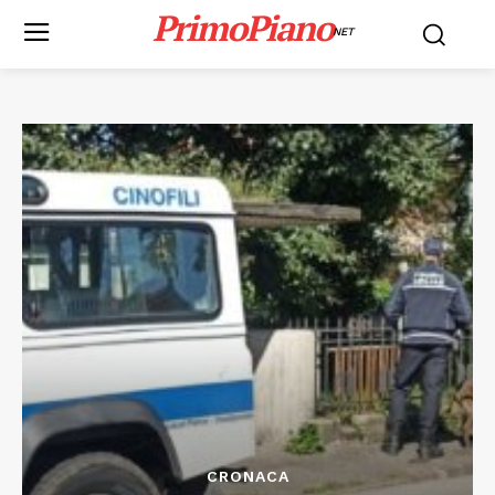
PrimoPiano
NET
CRONACA