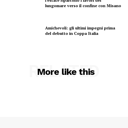
l’estate ripartono i lavori del
lungomare verso il confine con Misano
Canale TV 70/80/90
CONTENUTI
ECONOMIA
Amichevoli: gli ultimi impegni prima
del debutto in Coppa Italia
Esclusive
SPORT
RELATED
More like this