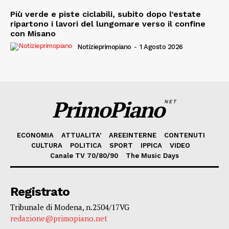
Più verde e piste ciclabili, subito dopo l’estate
ripartono i lavori del lungomare verso il confine
con Misano
Notizieprimopiano
-
1 Agosto 2026
PrimoPiano
NET
ECONOMIA
ATTUALITA’
AREEINTERNE
CONTENUTI
CULTURA
POLITICA
SPORT
IPPICA
VIDEO
Canale TV 70/80/90
The Music Days
Registrato
Tribunale di Modena, n.2504/17VG
redazione@primopiano.net