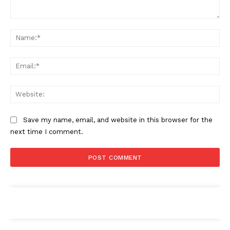
Condividi
Comment:
Na
Ema
Web
Menu
AREEINTERNE
Save my name, email, and website in this browser for the
next time I comment.
Canale TV 70/80/90
CONTENUTI
ECONOMIA
Esclusive
SPORT