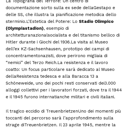
La Topografia del Terrore: Un centro di
documentazione sorto sulla ex sede dellaGestapo e
delle SS, che illustra la pianificazione metodica dello
sterminio.L’Estetica del Potere: Lo
Stadio Olimpico
(Olympiastadion)
, esempio di
architetturanazionalsocialista e del titanismo bellico di
Hitler durante i Giochi del 1936.La visita al Museo
dell’ex KZ-Sachsenhausen, prototipo dei campi di
concentramentonazisti, dove perirono migliaia di
“nemici” del Terzo Reich.La resistenza e il lavoro
coatto: Un focus particolare sarà dedicato al Museo
dellaResistenza tedesca e alla Baracca 13 a
Schöneweide, uno dei pochi resti conservati dei3.000
alloggi collettivi per i lavoratori forzati, dove tra il 1944
e il 1945 furono internatianche militari e civili italiani.
Il tragico eccidio di TreuenbrietzenUno dei momenti più
toccanti del percorso sarà l’approfondimento sulla
strage diTreuenbrietzen. Il 23 aprile 1945, mentre la