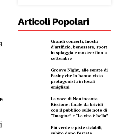
Articoli Popolari
a
Grandi concerti, fuochi
d’artificio, benessere, sport
in spiaggia e mostre: fino a
settembre
Groove Night, alle serate di
Fasiny che lo hanno visto
protagonista in locali
emigliani
y
,
La voce di Noa incanta
Riccione: finale da brividi
con il pubblico sulle note di
“Imagine” e “La vita è bella”
i
Più verde e piste ciclabili,
subito dopo l’estate