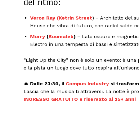
del ritmo:
Veron Ray (
Ketrin Street
) – Architetto del 
House che vibra di futuro, con radici salde n
Morry
(
Boomalek
)
– Lato oscuro e magnetic
Electro in una tempesta di bassi e sintetizzato
“Light Up the City” non è solo un evento: è una
e la pista un luogo dove tutto respira all’unisono
🔥
Dalle 23:30, il
Campus Industry
si trasform
Lascia che la musica ti attraversi. La notte è pro
Condividi
INGRESSO GRATUITO e riservato ai 25+ anni