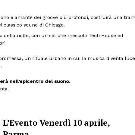
suono e amante dei groove più profondi, costruirà una tra
el classico sound di Chicago.
o della notte, con un set che mescola Tech House ed
ri.
 promessa, un rituale urbano in cui la musica diventa luce
.
erà nell’epicentro del suono.
nta.
Menu
L’Evento
Venerdì 10 aprile,
AREEINTERNE
Parma