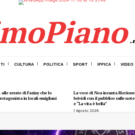
imoPiano
.
TI
CULTURA
POLITICA
SPORT
IPPICA
VIDEO
alle serate di Fasiny che lo
La voce di Noa incanta Riccione:
otagonista in locali emigliani
brividi con il pubblico sulle not
e “La vita è bella”
1 Agosto 2026