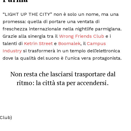
Canale TV 70/80/90
CONTENUTI
“LIGHT UP THE CITY” non è solo un nome, ma una
ECONOMIA
promessa: quella di portare una ventata di
freschezza internazionale nella nightlife parmigiana.
Esclusive
Grazie alla sinergia tra il
Wrong Friends Club
e i
SPORT
talenti di
Ketrin Street
e
Boomalek
, il
Campus
Industry
si trasformerà in un tempio dell’elettronica
dove la qualità del suono è l’unica vera protagonista.
Non resta che lasciarsi trasportare dal
ritmo: la città sta per accendersi.
Club)