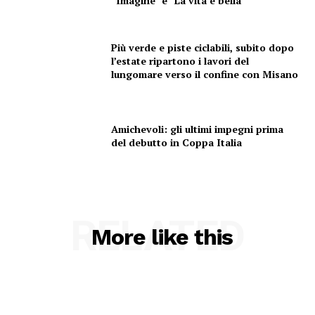
“Imagine” e “La vita è bella”
Più verde e piste ciclabili, subito dopo
l’estate ripartono i lavori del
lungomare verso il confine con Misano
Amichevoli: gli ultimi impegni prima
del debutto in Coppa Italia
RELATED
More like this