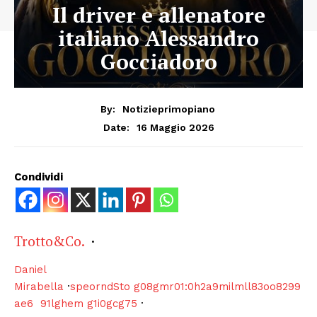
Il driver e allenatore
italiano Alessandro
Gocciadoro
By:
Notizieprimopiano
16 Maggio 2026
Date:
Condividi
Trotto&Co.
·
Daniel
Mirabella
·
speorndSto g08gmr01:0h2a9milmll83oo8299
ae6 91lghem g1i0gcg75
·