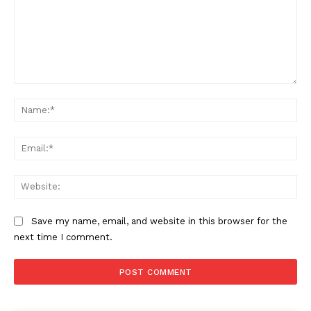
Condividi
Comment:
Na
Ema
Menu
Web
AREEINTERNE
Canale TV 70/80/90
Save my name, email, and website in this browser for the
CONTENUTI
next time I comment.
ECONOMIA
Esclusive
SPORT