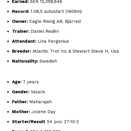
Earned:
SEK 12,358,646
Record:
1.08,5 autostart (1609m)
Owner:
Eagle Rising AB, Bjärred
Trainer:
Daniel Redén
Attendant:
Lina Pergenius
Breeder:
Atlantic Trot Inc & Stewart Steve H, Usa
Nationality:
Swedish
Age:
7 years
Gender:
Valack
Father:
Maharajah
Mother:
Jolene Day
Starter/Result
54 pcs: 27-10-2