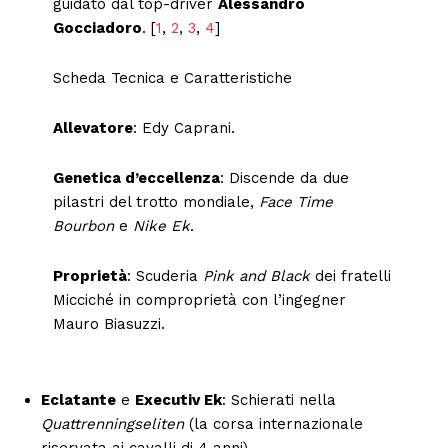
guidato dal top-driver
Alessandro
Gocciadoro
. [
1
,
2
,
3
,
4
]
Scheda Tecnica e Caratteristiche
Allevatore
: Edy Caprani.
Genetica d’eccellenza
: Discende da due
pilastri del trotto mondiale,
Face Time
Bourbon
e
Nike Ek
.
Proprietà
: Scuderia
Pink and Black
dei fratelli
Micciché in comproprietà con l’ingegner
Mauro Biasuzzi.
Eclatante
e
Executiv Ek
: Schierati nella
Quattrenningseliten
(la corsa internazionale
riservata ai cavalli di 4 anni).