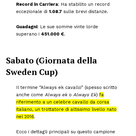
Record in Carriera
: Ha stabilito un record
eccezionale di
1.08.7
sulle brevi distanze.
Guadagni
: Le sue somme vinte lorde
superano i
451.000 €
.
Sabato (Giornata della
Sweden Cup)
Il termine “Always ek cavallo” (spesso scritto
anche come
Always ek
o
Always Ek
)
fa
riferimento a un celebre cavallo da corsa
italiano, un trottatore di altissimo livello nato
nel 2016
.
Ecco i dettagli principali su questo campione