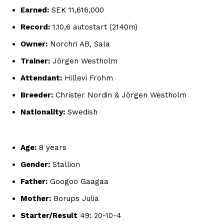
Earned:
SEK 11,616,000
Record:
1.10,6 autostart (2140m)
Owner:
Norchri AB, Sala
Trainer:
Jörgen Westholm
Attendant:
Hillevi Frohm
Breeder:
Christer Nordin & Jörgen Westholm
Nationality:
Swedish
Age:
8 years
Gender:
Stallion
Father:
Googoo Gaagaa
Mother:
Borups Julia
Starter/Result
49: 20-10-4