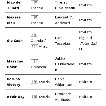
Idao de
🇫🇷
Thierry
Invitato
Tillard
Francia
Duvaldestin
Inexess
🇫🇷
Laurent C.
Invitato
Bleu
Francia
Abrivard
Invitato
🇳🇱
Dion
(figlio di
Gio Cash
Olanda /
Tesselaar
Victor Gio
)
🇮🇹 Allev.
IT
Jukka
Massimo
🇫🇮
Hakkaraine
Invitato
Hoist
Finlandia
n
Borups
Daniel
🇸🇪 Svezia
Invitato
Victory
Wäjersten
Elisabeth
A Fair Day
🇸🇪 Svezia
Invitato
Almheden