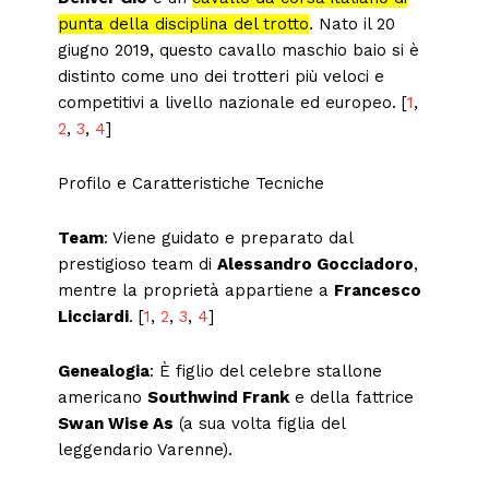
punta della disciplina del trotto
. Nato il 20
giugno 2019, questo cavallo maschio baio si è
distinto come uno dei trotteri più veloci e
competitivi a livello nazionale ed europeo. [
1
,
2
,
3
,
4
]
Profilo e Caratteristiche Tecniche
Team
: Viene guidato e preparato dal
prestigioso team di
Alessandro Gocciadoro
,
mentre la proprietà appartiene a
Francesco
Licciardi
. [
1
,
2
,
3
,
4
]
Genealogia
: È figlio del celebre stallone
americano
Southwind Frank
e della fattrice
Swan Wise As
(a sua volta figlia del
leggendario Varenne).