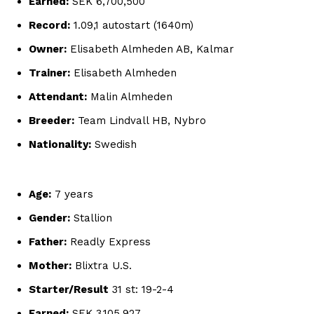
Earned:
SEK 6,700,500
Record:
1.09,1 autostart (1640m)
Owner:
Elisabeth Almheden AB, Kalmar
Trainer:
Elisabeth Almheden
Attendant:
Malin Almheden
Breeder:
Team Lindvall HB, Nybro
Nationality:
Swedish
Age:
7 years
Gender:
Stallion
Father:
Readly Express
Mother:
Blixtra U.S.
Starter/Result
31 st: 19-2-4
Earned:
SEK 3,105,927