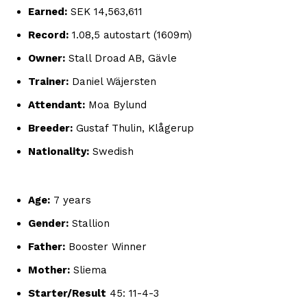
Earned:
SEK 14,563,611
Record:
1.08,5 autostart (1609m)
Owner:
Stall Droad AB, Gävle
Trainer:
Daniel Wäjersten
Attendant:
Moa Bylund
Breeder:
Gustaf Thulin, Klågerup
Nationality:
Swedish
Age:
7 years
Gender:
Stallion
Father:
Booster Winner
Mother:
Sliema
Starter/Result
45: 11-4-3