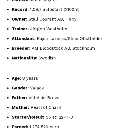
Record:
1.09,7 autostart (2100m)
Owner:
Stall Courant AB, Heby
Trainer:
Jörgen Westholm
Attendant:
Kajsa Larelius/Stine Obstfelder
Breeder:
AM Bloodstock AB, Stockholm
Nationality:
Swedish
Age:
8 years
Gender:
Valack
Father:
Vittel de Brevol
Mother:
Pearl of Charm
Starter/Result
55 st: 22-11-3
Earned:
1.274.520 euro