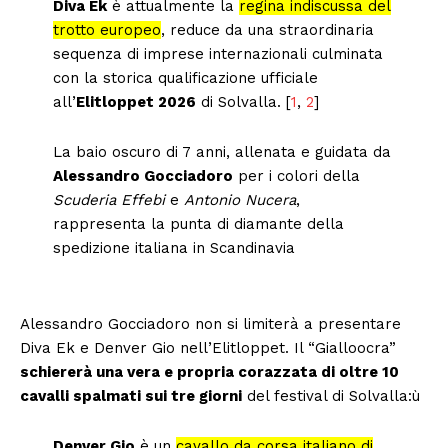
Diva Ek
è attualmente la
regina indiscussa del
trotto europeo
, reduce da una straordinaria
sequenza di imprese internazionali culminata
con la storica qualificazione ufficiale
all’
Elitloppet 2026
di Solvalla. [
1
,
2
]
La baio oscuro di 7 anni, allenata e guidata da
Alessandro Gocciadoro
per i colori della
Scuderia Effebi
e
Antonio Nucera
,
rappresenta la punta di diamante della
spedizione italiana in Scandinavia
Alessandro Gocciadoro non si limiterà a presentare
Diva Ek e Denver Gio nell’Elitloppet. Il “Gialloocra”
schiererà una vera e propria corazzata di oltre 10
cavalli spalmati sui tre giorni
del festival di Solvalla:ù
Denver Gio
è un
cavallo da corsa italiano di