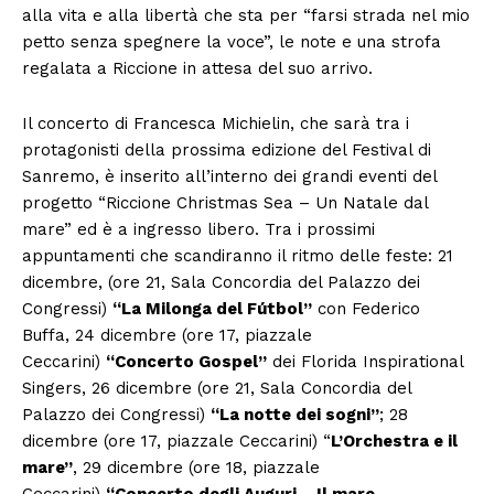
alla vita e alla libertà che sta per “farsi strada nel mio
petto senza spegnere la voce”, le note e una strofa
regalata a Riccione in attesa del suo arrivo.
Il concerto di Francesca Michielin, che sarà tra i
protagonisti della prossima edizione del Festival di
Sanremo, è inserito all’interno dei grandi eventi del
progetto “Riccione Christmas Sea – Un Natale dal
mare” ed è a ingresso libero. Tra i prossimi
appuntamenti che scandiranno il ritmo delle feste: 21
dicembre, (ore 21, Sala Concordia del Palazzo dei
Congressi)
“La Milonga del Fútbol”
con Federico
Buffa, 24 dicembre (ore 17, piazzale
Ceccarini)
“Concerto Gospel”
dei Florida Inspirational
Singers, 26 dicembre (ore 21, Sala Concordia del
Palazzo dei Congressi)
“La notte dei sogni”
; 28
dicembre (ore 17, piazzale Ceccarini) “
L’Orchestra e il
mare”
, 29 dicembre (ore 18, piazzale
Ceccarini)
“Concerto degli Auguri – Il mare