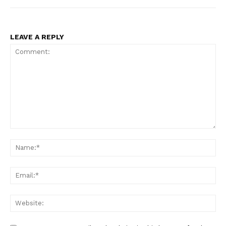
LEAVE A REPLY
Comment:
Na
Ema
Web