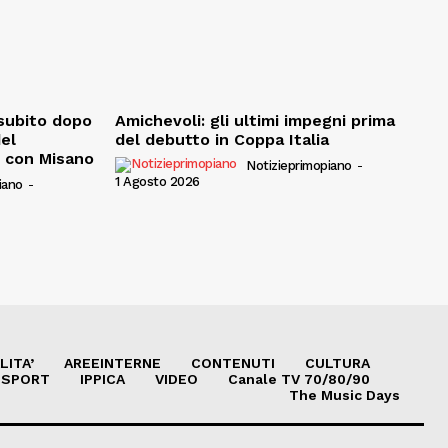
, subito dopo
Amichevoli: gli ultimi impegni prima
del
del debutto in Coppa Italia
e con Misano
Notizieprimopiano
-
1 Agosto 2026
iano
-
LITA’
AREEINTERNE
CONTENUTI
CULTURA
SPORT
IPPICA
VIDEO
Canale TV 70/80/90
The Music Days