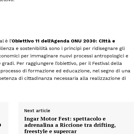
Menu
l è l’
Obiettivo 11 dell’Agenda ONU 2030: Città e
ilienza e sostenibilità sono i principi per ridisegnare gli
AREEINTERNE
 economici per immaginare nuovi processi antropologici e
Canale TV 70/80/90
adi. Per raggiungere l’obiettivo, per il Festival della
CONTENUTI
l processo di formazione ed educazione, nel segno di una
etenza di cittadinanza necessaria alla realizzazione di
ECONOMIA
Esclusive
SPORT
Next article
Ingar Motor Fest: spettacolo e
O
adrenalina a Riccione tra drifting,
freestyle e supercar