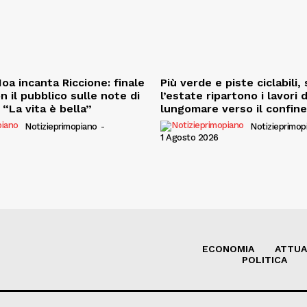
oa incanta Riccione: finale
Più verde e piste ciclabili
on il pubblico sulle note di
l’estate ripartono i lavori 
“La vita è bella”
lungomare verso il confin
Notizieprimopiano
-
Notizieprimop
1 Agosto 2026
ECONOMIA
ATTUA
POLITICA