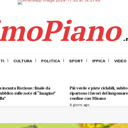
imoPiano
.
TI
CULTURA
POLITICA
SPORT
IPPICA
VIDEO
 incanta Riccione: finale da
Più verde e piste ciclabili, subit
 pubblico sulle note di “Imagine”
ripartono i lavori del lungomare 
lla”
confine con Misano
6 giorni ago