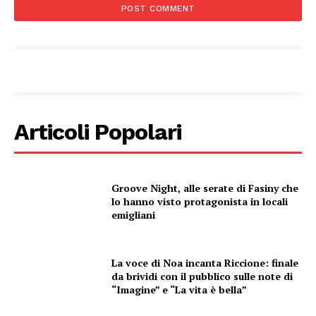
Condividi
Articoli Popolari
Menu
Groove Night, alle serate di Fasiny che
lo hanno visto protagonista in locali
emigliani
AREEINTERNE
Canale TV 70/80/90
CONTENUTI
La voce di Noa incanta Riccione: finale
da brividi con il pubblico sulle note di
ECONOMIA
“Imagine” e “La vita è bella”
Esclusive