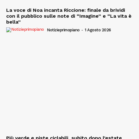
La voce di Noa incanta Riccione: finale da brividi
con il pubblico sulle note di “Imagine” e “La vita è
bella”
Notizieprimopiano
-
1 Agosto 2026
Più verde e piste ciclabili, subito dopo l’estate