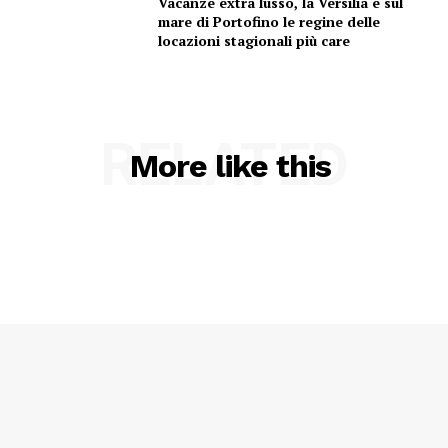
Vacanze extra lusso, la Versilia e sul
mare di Portofino le regine delle
locazioni stagionali più care
RELATED
More like this