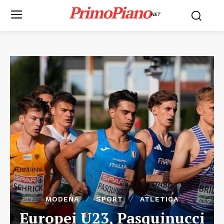
PrimoPiano
NET
MODENA
SPORT
ATLETICA
Europei U23, Pasquinucci