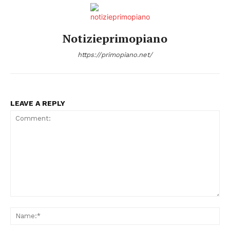
CONTENUTI
ECONOMIA
Notizieprimopiano
Esclusive
https://primopiano.net/
SPORT
LEAVE A REPLY
Comment:
Na