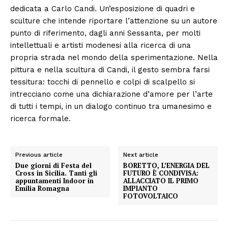
dedicata a Carlo Candi. Un’esposizione di quadri e
sculture che intende riportare l’attenzione su un autore
punto di riferimento, dagli anni Sessanta, per molti
intellettuali e artisti modenesi alla ricerca di una
propria strada nel mondo della sperimentazione. Nella
pittura e nella scultura di Candi, il gesto sembra farsi
tessitura: tocchi di pennello e colpi di scalpello si
intrecciano come una dichiarazione d’amore per l’arte
Condividi
di tutti i tempi, in un dialogo continuo tra umanesimo e
ricerca formale.
Previous article
Next article
Due giorni di Festa del
BORETTO, L’ENERGIA DEL
Cross in Sicilia. Tanti gli
FUTURO È CONDIVISA:
Menu
appuntamenti Indoor in
ALLACCIATO IL PRIMO
Emilia Romagna
IMPIANTO
FOTOVOLTAICO
AREEINTERNE
Canale TV 70/80/90